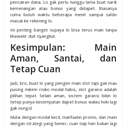
pencairan dana. Lo gak perlu nunggu lama buat narik
kemenangan atau bonus yang didapet. Biasanya
cuma butuh waktu beberapa menit sampai saldo
masuk ke rekening lo.
Ini penting banget supaya lo bisa terus main tanpa
khawatir duit nyangkut.
Kesimpulan: Main
Aman, Santai, dan
Tetap Cuan
Jadi, bro, buat lo yang pengen main slot tapi gak mau
pusing mikirin risiko modal habis, slot garansi adalah
pilihan tepat. Selain aman, sistem garansi bikin lo
tetep punya kesempatan dapet bonus walau hoki lagi
gak nongol.
Mulai dengan modal kecil, manfaatin promo, dan main
dengan strategi yang bener, cuan tiap hari bukan lagi