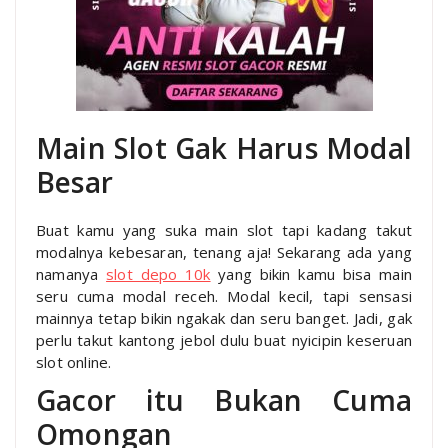
Main Slot Gak Harus Modal
Besar
Buat kamu yang suka main slot tapi kadang takut
modalnya kebesaran, tenang aja! Sekarang ada yang
namanya
slot depo 10k
yang bikin kamu bisa main
seru cuma modal receh. Modal kecil, tapi sensasi
mainnya tetap bikin ngakak dan seru banget. Jadi, gak
perlu takut kantong jebol dulu buat nyicipin keseruan
slot online.
Gacor itu Bukan Cuma
Omongan