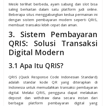
Meski terlihat berbeda, ayam sabung dan slot bisa
saling berkaitan dalam satu platform judi online.
Beberapa situs menggabungkan kedua permainan ini
dengan sistem pembayaran modern seperti QRIS,
membuat transaksi lebih cepat dan aman.
3. Sistem Pembayaran
QRIS: Solusi Transaksi
Digital Modern
3.1 Apa Itu QRIS?
QRIS (Quick Response Code Indonesian Standard)
adalah standar kode QR yang diterapkan di
Indonesia untuk memudahkan transaksi pembayaran
digital. Melalui QRIS, pengguna dapat melakukan
deposit dan withdraw dana secara instan dari
berbagai platform pembayaran digital yang