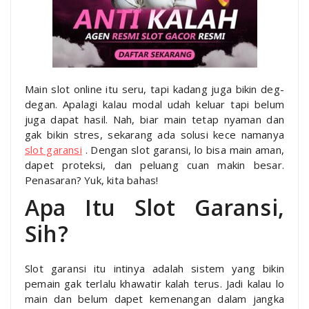
Main slot online itu seru, tapi kadang juga bikin deg-
degan. Apalagi kalau modal udah keluar tapi belum
juga dapat hasil. Nah, biar main tetap nyaman dan
gak bikin stres, sekarang ada solusi kece namanya
slot garansi
. Dengan slot garansi, lo bisa main aman,
dapet proteksi, dan peluang cuan makin besar.
Penasaran? Yuk, kita bahas!
Apa Itu Slot Garansi,
Sih?
Slot garansi itu intinya adalah sistem yang bikin
pemain gak terlalu khawatir kalah terus. Jadi kalau lo
main dan belum dapet kemenangan dalam jangka