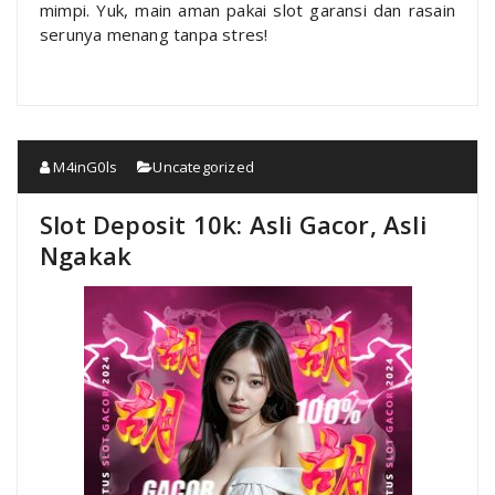
mimpi. Yuk, main aman pakai slot garansi dan rasain
serunya menang tanpa stres!
M4inG0ls
Uncategorized
Slot Deposit 10k: Asli Gacor, Asli
Ngakak