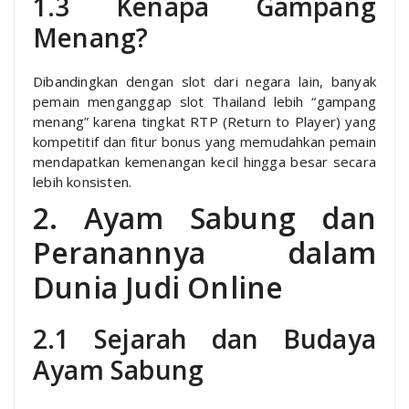
1.3 Kenapa Gampang
Menang?
Dibandingkan dengan slot dari negara lain, banyak
pemain menganggap slot Thailand lebih “gampang
menang” karena tingkat RTP (Return to Player) yang
kompetitif dan fitur bonus yang memudahkan pemain
mendapatkan kemenangan kecil hingga besar secara
lebih konsisten.
2. Ayam Sabung dan
Peranannya dalam
Dunia Judi Online
2.1 Sejarah dan Budaya
Ayam Sabung