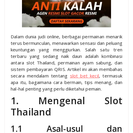
Dalam dunia judi online, berbagai permainan menarik
terus bermunculan, menawarkan sensasi dan peluang
keuntungan yang menggiurkan. Salah satu tren
terbaru yang sedang naik daun adalah kombinasi
antara slot Thailand, permainan ayam sabung, dan
sistem pembayaran QRIS. Artikel ini akan membahas
secara mendalam tentang
slot bet kecil
, termasuk
apa itu, bagaimana cara bermain, tips menang, dan
hal-hal penting yang perlu diketahui pemain.
1. Mengenal Slot
Thailand
1.1 Asal-usul dan