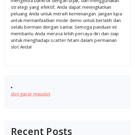
mengelola bankroll dengan bijak, dan menggunakan
strategi yang efektif, Anda dapat meningkatkan
peluang Anda untuk meraih kemenangan. Jangan lupa
untuk memanfaatkan mode demo untuk berlatih dan
selalu bermain dengan santai. Semoga panduan ini
membantu Anda merasa lebih percaya diri dan siap
untuk menghadapi scatter hitam dalam permainan
slot Anda!
slot gacor mauslot
Recent Posts