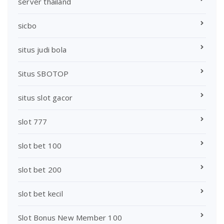
server thailand
sicbo
situs judi bola
Situs SBOTOP
situs slot gacor
slot 777
slot bet 100
slot bet 200
slot bet kecil
Slot Bonus New Member 100