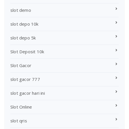
slot demo
slot depo 10k
slot depo 5k
Slot Deposit 10k
Slot Gacor
slot gacor 777
slot gacor hari ini
Slot Online
slot qris