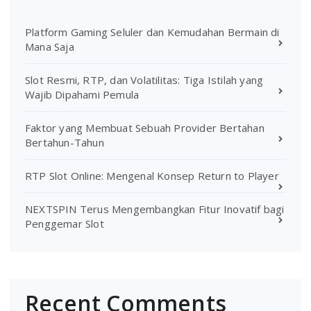
Platform Gaming Seluler dan Kemudahan Bermain di
Mana Saja
Slot Resmi, RTP, dan Volatilitas: Tiga Istilah yang
Wajib Dipahami Pemula
Faktor yang Membuat Sebuah Provider Bertahan
Bertahun-Tahun
RTP Slot Online: Mengenal Konsep Return to Player
NEXTSPIN Terus Mengembangkan Fitur Inovatif bagi
Penggemar Slot
Recent Comments