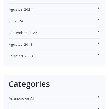
Agustus 2024
Juli 2024
Desember 2022
Agustus 2011
Februari 2000
Categories
Asianbookie All