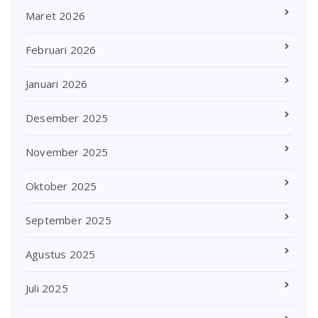
Maret 2026
Februari 2026
Januari 2026
Desember 2025
November 2025
Oktober 2025
September 2025
Agustus 2025
Juli 2025