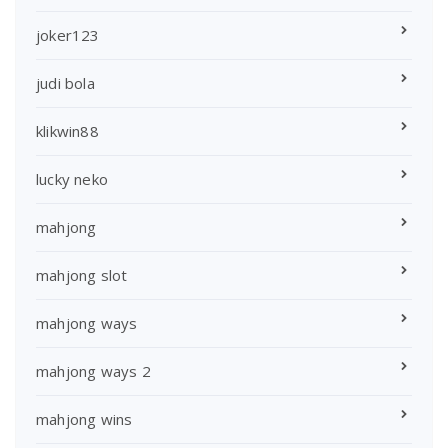
joker123
judi bola
klikwin88
lucky neko
mahjong
mahjong slot
mahjong ways
mahjong ways 2
mahjong wins