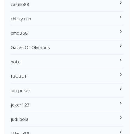
casino88
chicky run
cmd368
Gates Of Olympus
hotel
IBCBET
idn poker
joker123
judi bola
klikwin88