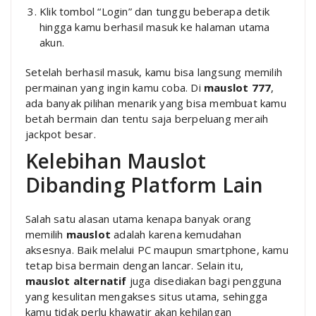
Klik tombol “Login” dan tunggu beberapa detik
hingga kamu berhasil masuk ke halaman utama
akun.
Setelah berhasil masuk, kamu bisa langsung memilih
permainan yang ingin kamu coba. Di
mauslot 777
,
ada banyak pilihan menarik yang bisa membuat kamu
betah bermain dan tentu saja berpeluang meraih
jackpot besar.
Kelebihan Mauslot
Dibanding Platform Lain
Salah satu alasan utama kenapa banyak orang
memilih
mauslot
adalah karena kemudahan
aksesnya. Baik melalui PC maupun smartphone, kamu
tetap bisa bermain dengan lancar. Selain itu,
mauslot alternatif
juga disediakan bagi pengguna
yang kesulitan mengakses situs utama, sehingga
kamu tidak perlu khawatir akan kehilangan