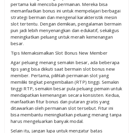
pertama kali mencoba permainan. Mereka bisa
memanfaatkan bonus ini untuk mempelajari berbagai
strategi bermain dan mengenal karakteristik mesin
slot tertentu. Dengan demikian, pengalaman bermain
pun jadi lebih menyenangkan dan edukatif, sekaligus
meningkatkan peluang untuk meraih kemenangan
besar.
Tips Memaksimalkan Slot Bonus New Member
Agar peluang menang semakin besar, ada beberapa
tips yang bisa diikuti saat bermain slot bonus new
member. Pertama, pilihlah permainan slot yang
memiliki tingkat pengembalian (RTP) tinggi. Semakin
tinggi RTP, semakin besar pula peluang pemain untuk
mendapatkan kemenangan secara konsisten. Kedua,
manfaatkan fitur bonus dan putaran gratis yang
ditawarkan oleh permainan slot tersebut. Fitur ini
bisa membantu meningkatkan peluang menang tanpa
harus mengeluarkan banyak modal.
Selain itu, jangan lupa untuk mengatur batas