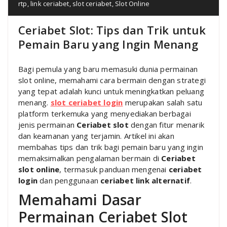
rtp
,
link ceriabet
,
slot ceriabet
,
Slot Online
Ceriabet Slot: Tips dan Trik untuk
Pemain Baru yang Ingin Menang
Bagi pemula yang baru memasuki dunia permainan
slot online, memahami cara bermain dengan strategi
yang tepat adalah kunci untuk meningkatkan peluang
menang.
slot ceriabet login
merupakan salah satu
platform terkemuka yang menyediakan berbagai
jenis permainan
Ceriabet slot
dengan fitur menarik
dan keamanan yang terjamin. Artikel ini akan
membahas tips dan trik bagi pemain baru yang ingin
memaksimalkan pengalaman bermain di
Ceriabet
slot online
, termasuk panduan mengenai
ceriabet
login
dan penggunaan
ceriabet link alternatif
.
Memahami Dasar
Permainan Ceriabet Slot