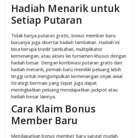
Hadiah Menarik untuk
Setiap Putaran
Tidak hanya putaran gratis, bonus member baru
biasanya juga disertai hadiah tambahan. Hadiah ini
bisa berupa kredit tambahan, multiplikator
kemenangan, atau akses ke turnamen khusus dengan
hadiah besar. Dengan kombinasi putaran gratis dan
hadiah menarik, pemain baru memiliki peluang lebih
tinggi untuk mengumpulkan kemenangan sejak awal.
Strategi bermain yang tepat juga dapat
meningkatkan peluang mendapatkan jackpot atau
hadiah besar lainnya.
Cara Klaim Bonus
Member Baru
Mendapatkan bonus member baru sangat mudah.