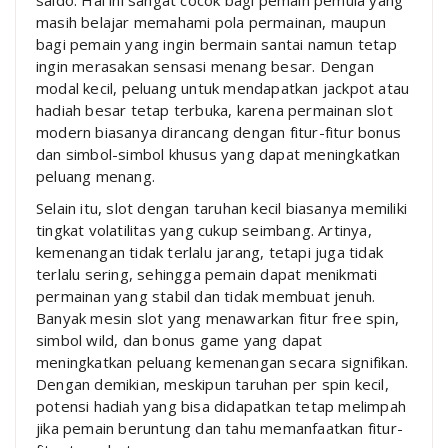
saldo. Hal ini sangat cocok bagi pemain pemula yang
masih belajar memahami pola permainan, maupun
bagi pemain yang ingin bermain santai namun tetap
ingin merasakan sensasi menang besar. Dengan
modal kecil, peluang untuk mendapatkan jackpot atau
hadiah besar tetap terbuka, karena permainan slot
modern biasanya dirancang dengan fitur-fitur bonus
dan simbol-simbol khusus yang dapat meningkatkan
peluang menang.
Selain itu, slot dengan taruhan kecil biasanya memiliki
tingkat volatilitas yang cukup seimbang. Artinya,
kemenangan tidak terlalu jarang, tetapi juga tidak
terlalu sering, sehingga pemain dapat menikmati
permainan yang stabil dan tidak membuat jenuh.
Banyak mesin slot yang menawarkan fitur free spin,
simbol wild, dan bonus game yang dapat
meningkatkan peluang kemenangan secara signifikan.
Dengan demikian, meskipun taruhan per spin kecil,
potensi hadiah yang bisa didapatkan tetap melimpah
jika pemain beruntung dan tahu memanfaatkan fitur-