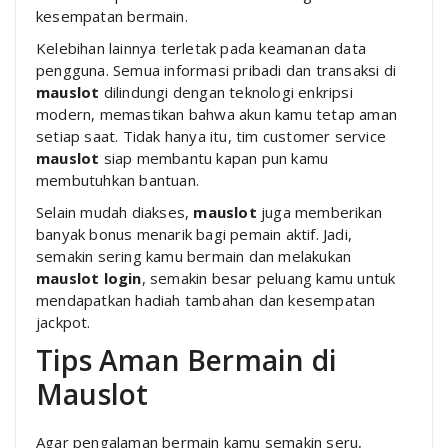
kesempatan bermain.
Kelebihan lainnya terletak pada keamanan data
pengguna. Semua informasi pribadi dan transaksi di
mauslot
dilindungi dengan teknologi enkripsi
modern, memastikan bahwa akun kamu tetap aman
setiap saat. Tidak hanya itu, tim customer service
mauslot
siap membantu kapan pun kamu
membutuhkan bantuan.
Selain mudah diakses,
mauslot
juga memberikan
banyak bonus menarik bagi pemain aktif. Jadi,
semakin sering kamu bermain dan melakukan
mauslot login
, semakin besar peluang kamu untuk
mendapatkan hadiah tambahan dan kesempatan
jackpot.
Tips Aman Bermain di
Mauslot
Agar pengalaman bermain kamu semakin seru,