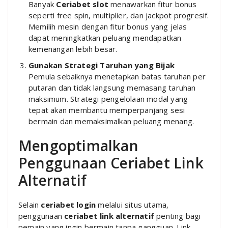
Banyak
Ceriabet slot
menawarkan fitur bonus
seperti free spin, multiplier, dan jackpot progresif.
Memilih mesin dengan fitur bonus yang jelas
dapat meningkatkan peluang mendapatkan
kemenangan lebih besar.
Gunakan Strategi Taruhan yang Bijak
Pemula sebaiknya menetapkan batas taruhan per
putaran dan tidak langsung memasang taruhan
maksimum. Strategi pengelolaan modal yang
tepat akan membantu memperpanjang sesi
bermain dan memaksimalkan peluang menang.
Mengoptimalkan
Penggunaan Ceriabet Link
Alternatif
Selain
ceriabet login
melalui situs utama,
penggunaan
ceriabet link alternatif
penting bagi
pemain yang ingin bermain tanpa gangguan. Link