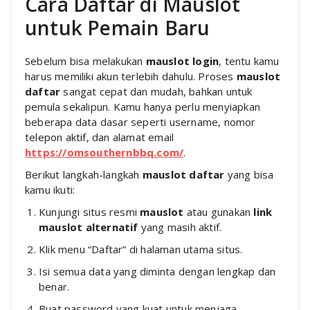
Cara Daftar di Mauslot
untuk Pemain Baru
Sebelum bisa melakukan
mauslot login
, tentu kamu
harus memiliki akun terlebih dahulu. Proses
mauslot
daftar
sangat cepat dan mudah, bahkan untuk
pemula sekalipun. Kamu hanya perlu menyiapkan
beberapa data dasar seperti username, nomor
telepon aktif, dan alamat email
https://omsouthernbbq.com/
.
Berikut langkah-langkah
mauslot daftar
yang bisa
kamu ikuti:
Kunjungi situs resmi
mauslot
atau gunakan
link
mauslot alternatif
yang masih aktif.
Klik menu “Daftar” di halaman utama situs.
Isi semua data yang diminta dengan lengkap dan
benar.
Buat password yang kuat untuk menjaga