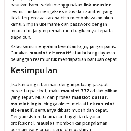
pastikan kamu selalu menggunakan
link mauslot
resmi. Hindari mengakses situs dari sumber yang
tidak terpercaya karena bisa membahayakan akun
kamu. Simpan username dan password dengan
aman, dan jangan pernah membagikannya kepada
siapa pun.
Kalau kamu mengalami kesulitan login, jangan panik.
Gunakan
mauslot alternatif
atau hubungi layanan
pelanggan resmi untuk mendapatkan bantuan cepat.
Kesimpulan
Jika kamu ingin bermain dengan peluang jackpot
besar tanpa ribet, maka
mauslot 777
adalah pilihan
yang tepat. Mulai dari proses
mauslot daftar
,
mauslot login
, hingga akses melalui
link mauslot
alternatif
, semuanya dibuat mudah dan cepat.
Dengan sistem keamanan tinggi dan layanan
profesional,
mauslot
memberikan pengalaman
bermain yang aman, seru, dan pastinya