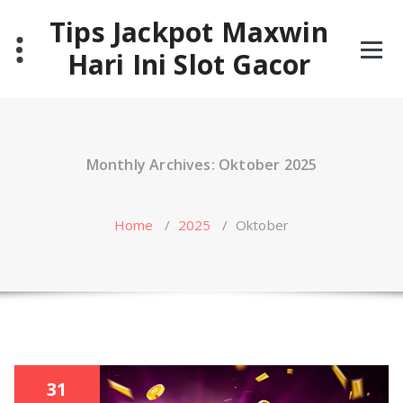
Skip
Tips Jackpot Maxwin
to
content
Hari Ini Slot Gacor
Monthly Archives: Oktober 2025
Home
/
2025
/
Oktober
31