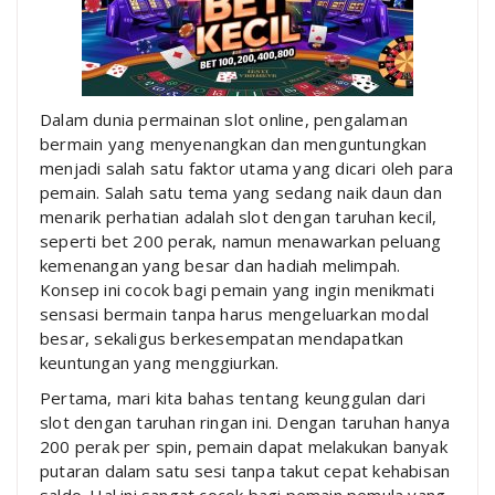
Dalam dunia permainan slot online, pengalaman
bermain yang menyenangkan dan menguntungkan
menjadi salah satu faktor utama yang dicari oleh para
pemain. Salah satu tema yang sedang naik daun dan
menarik perhatian adalah slot dengan taruhan kecil,
seperti bet 200 perak, namun menawarkan peluang
kemenangan yang besar dan hadiah melimpah.
Konsep ini cocok bagi pemain yang ingin menikmati
sensasi bermain tanpa harus mengeluarkan modal
besar, sekaligus berkesempatan mendapatkan
keuntungan yang menggiurkan.
Pertama, mari kita bahas tentang keunggulan dari
slot dengan taruhan ringan ini. Dengan taruhan hanya
200 perak per spin, pemain dapat melakukan banyak
putaran dalam satu sesi tanpa takut cepat kehabisan