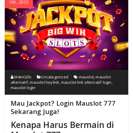
Okt, 2025
M4inG0ls
Uncategorized
mauslot
,
mauslot
alternatif
,
mauslot heylink
,
mauslot link alternatif login
,
mauslot login
Mau Jackpot? Login Mauslot 777
Sekarang Juga!
Kenapa Harus Bermain di