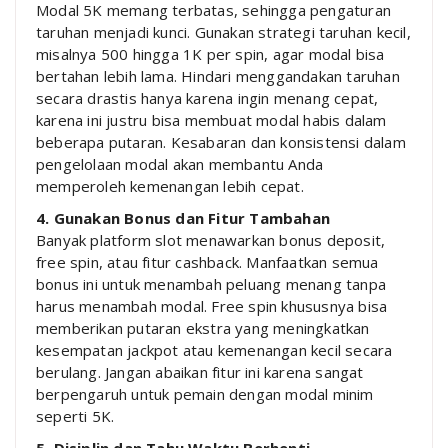
Modal 5K memang terbatas, sehingga pengaturan
taruhan menjadi kunci. Gunakan strategi taruhan kecil,
misalnya 500 hingga 1K per spin, agar modal bisa
bertahan lebih lama. Hindari menggandakan taruhan
secara drastis hanya karena ingin menang cepat,
karena ini justru bisa membuat modal habis dalam
beberapa putaran. Kesabaran dan konsistensi dalam
pengelolaan modal akan membantu Anda
memperoleh kemenangan lebih cepat.
4. Gunakan Bonus dan Fitur Tambahan
Banyak platform slot menawarkan bonus deposit,
free spin, atau fitur cashback. Manfaatkan semua
bonus ini untuk menambah peluang menang tanpa
harus menambah modal. Free spin khususnya bisa
memberikan putaran ekstra yang meningkatkan
kesempatan jackpot atau kemenangan kecil secara
berulang. Jangan abaikan fitur ini karena sangat
berpengaruh untuk pemain dengan modal minim
seperti 5K.
5. Disiplin dan Tahu Waktu Berhenti