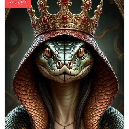
Jan, 2026