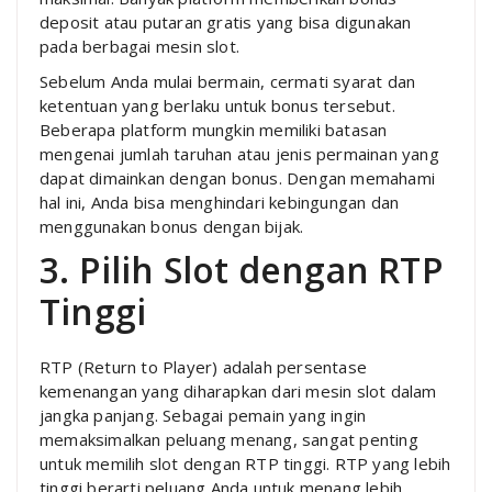
deposit atau putaran gratis yang bisa digunakan
pada berbagai mesin slot.
Sebelum Anda mulai bermain, cermati syarat dan
ketentuan yang berlaku untuk bonus tersebut.
Beberapa platform mungkin memiliki batasan
mengenai jumlah taruhan atau jenis permainan yang
dapat dimainkan dengan bonus. Dengan memahami
hal ini, Anda bisa menghindari kebingungan dan
menggunakan bonus dengan bijak.
3. Pilih Slot dengan RTP
Tinggi
RTP (Return to Player) adalah persentase
kemenangan yang diharapkan dari mesin slot dalam
jangka panjang. Sebagai pemain yang ingin
memaksimalkan peluang menang, sangat penting
untuk memilih slot dengan RTP tinggi. RTP yang lebih
tinggi berarti peluang Anda untuk menang lebih