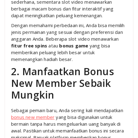
sederhana, sementara slot video menawarkan
berbagai macam bonus dan fitur interaktif yang
dapat meningkatkan peluang kemenangan.
Dengan memahami perbedaan ini, Anda bisa memilih
jenis permainan yang sesuai dengan preferensi dan
anggaran Anda. Beberapa slot video menawarkan
fitur free spins
atau
bonus game
yang bisa
memberikan peluang lebih besar untuk
memenangkan hadiah besar.
2. Manfaatkan Bonus
New Member Sebaik
Mungkin
Sebagai pemain baru, Anda sering kali mendapatkan
bonus new member
yang bisa digunakan untuk
bermain tanpa harus mengeluarkan uang banyak di
awal. Pastikan untuk memanfaatkan bonus ini secara
maksimal. Banyak platform memberikan bonus