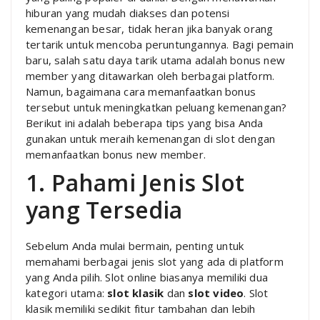
hiburan yang mudah diakses dan potensi
kemenangan besar, tidak heran jika banyak orang
tertarik untuk mencoba peruntungannya. Bagi pemain
baru, salah satu daya tarik utama adalah bonus new
member yang ditawarkan oleh berbagai platform.
Namun, bagaimana cara memanfaatkan bonus
tersebut untuk meningkatkan peluang kemenangan?
Berikut ini adalah beberapa tips yang bisa Anda
gunakan untuk meraih kemenangan di slot dengan
memanfaatkan bonus new member.
1. Pahami Jenis Slot
yang Tersedia
Sebelum Anda mulai bermain, penting untuk
memahami berbagai jenis slot yang ada di platform
yang Anda pilih. Slot online biasanya memiliki dua
kategori utama:
slot klasik
dan
slot video
. Slot
klasik memiliki sedikit fitur tambahan dan lebih