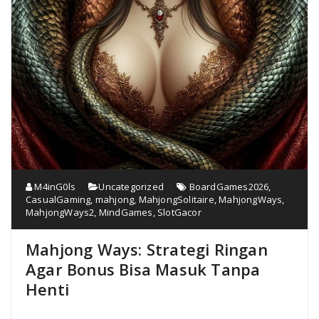
M4inG0ls
Uncategorized
BoardGames2026
,
CasualGaming
,
mahjong
,
MahjongSolitaire
,
MahjongWays
,
MahjongWays2
,
MindGames
,
SlotGacor
Mahjong Ways: Strategi Ringan
Agar Bonus Bisa Masuk Tanpa
Henti