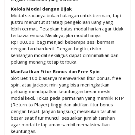
Kelola Modal dengan Bijak
Modal seadanya bukan halangan untuk bermain, tapi
justru menuntut strategi pengelolaan uang yang
lebih cermat. Tetapkan batas modal harian agar tidak
terbawa emosi. Misalnya, jika modal hanya
Rp100.000, bagi menjadi beberapa sesi bermain
dengan taruhan kecil. Dengan begitu, risiko
kehilangan modal sekaligus dapat diminimalkan dan
peluang menang tetap terbuka.
Manfaatkan Fitur Bonus dan Free Spin
Slot Bet 100 biasanya menawarkan fitur bonus, free
spin, atau jackpot mini yang bisa meningkatkan
peluang mendapatkan keuntungan besar meski
modal kecil. Fokus pada permainan yang memiliki RTP
(Return to Player) tinggi dan aktifkan fitur bonus
dengan tepat. Jangan langsung melakukan taruhan
besar saat fitur muncul; sesuaikan jumlah taruhan
agar modal tetap aman sambil memaksimalkan
keuntungan.