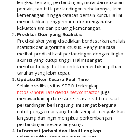
lengkap tentang pertandingan, mulai dari susunan
pemain, statistik pertandingan sebelumnya, tren
kemenangan, hingga catatan pemain kunci. Hal ini
memudahkan penggemar untuk menganalisis
kekuatan tim dan peluang kemenangan.
Prediksi Skor yang Realistis
Prediksi skor yang disediakan berdasarkan analisis
statistik dan algoritma khusus. Pengguna bisa
melihat prediksi hasil pertandingan dengan tingkat
akurasi yang cukup tinggi. Hal ini sangat
membantu bagi bettor untuk menentukan pilihan
taruhan yang lebih tepat.
Update Skor Secara Real-Time
Selain prediksi, situs SPBO terlengkap
https://hotel-lahacienda.net/contacto/
juga
menawarkan update skor secara real-time saat
pertandingan berlangsung. Ini sangat berguna
untuk penggemar yang tidak sempat menyaksikan
langsung dan ingin mengikuti perkembangan
pertandingan secara langsung.
Informasi Jadwal dan Hasil Lengkap