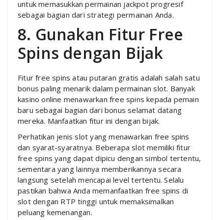
untuk memasukkan permainan jackpot progresif
sebagai bagian dari strategi permainan Anda.
8. Gunakan Fitur Free
Spins dengan Bijak
Fitur free spins atau putaran gratis adalah salah satu
bonus paling menarik dalam permainan slot. Banyak
kasino online menawarkan free spins kepada pemain
baru sebagai bagian dari bonus selamat datang
mereka. Manfaatkan fitur ini dengan bijak.
Perhatikan jenis slot yang menawarkan free spins
dan syarat-syaratnya. Beberapa slot memiliki fitur
free spins yang dapat dipicu dengan simbol tertentu,
sementara yang lainnya memberikannya secara
langsung setelah mencapai level tertentu. Selalu
pastikan bahwa Anda memanfaatkan free spins di
slot dengan RTP tinggi untuk memaksimalkan
peluang kemenangan.