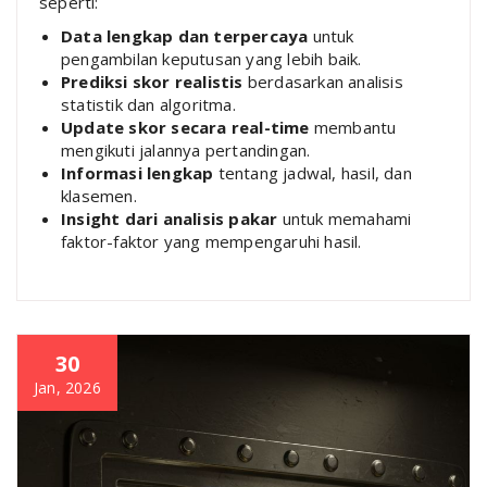
seperti:
Data lengkap dan terpercaya
untuk
pengambilan keputusan yang lebih baik.
Prediksi skor realistis
berdasarkan analisis
statistik dan algoritma.
Update skor secara real-time
membantu
mengikuti jalannya pertandingan.
Informasi lengkap
tentang jadwal, hasil, dan
klasemen.
Insight dari analisis pakar
untuk memahami
faktor-faktor yang mempengaruhi hasil.
30
Jan, 2026