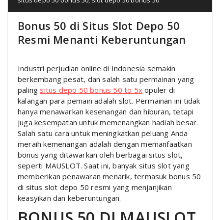
Bonus 50 di Situs Slot Depo 50
Resmi Menanti Keberuntungan
Industri perjudian online di Indonesia semakin
berkembang pesat, dan salah satu permainan yang
paling
situs depo 50 bonus 50 to 5x
opuler di
kalangan para pemain adalah slot. Permainan ini tidak
hanya menawarkan kesenangan dan hiburan, tetapi
juga kesempatan untuk memenangkan hadiah besar.
Salah satu cara untuk meningkatkan peluang Anda
meraih kemenangan adalah dengan memanfaatkan
bonus yang ditawarkan oleh berbagai situs slot,
seperti MAUSLOT. Saat ini, banyak situs slot yang
memberikan penawaran menarik, termasuk bonus 50
di situs slot depo 50 resmi yang menjanjikan
keasyikan dan keberuntungan.
BONUS 50 DI MAUSLOT