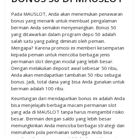
Pada MAUSLOT, Anda akan menemukan penawaran
bonus yang menarik untuk membuat pengalaman
bermain Anda semakin menyenangkan. Bonus 50
yang ditawarkan dalam program depo 50 adalah
salah satu yang paling diminati oleh pemain.
Mengapa? Karena promosi ini memberi kesempatan
kepada pemain untuk mencoba berbagai jenis
permainan slot dengan modal yang lebih besar.
Dengan melakukan deposit awal sebesar 50 ribu,
Anda akan mendapatkan tambahan 50 ribu sebagai
bonus. Jadi, total dana yang bisa Anda gunakan untuk
bermain adalah 100 ribu.
Keuntungan dari mendapatkan bonus ini adalah Anda
bisa menjelajahi berbagai macam permainan slot
yang ada di MAUSLOT tanpa harus mengambil risiko
besar. Bermain dengan saldo yang lebih besar
memungkinkan Anda mencoba berbagai strategi dan
memahami pola permainan sehingga Anda bisa