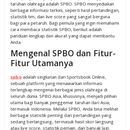
taruhan olahraga adalah SPBO. SPBO menyediakan
berbagai informasi terkini, seperti hasil pertandingan,
statistik tim, dan live score yang sangat berguna
bagi para petaruh. Bagi pemula yang ingin memahami
cara membaca statistik SPBO, berikut adalah
panduan lengkap dan akurat yang dapat membantu
Anda.
Mengenal SPBO dan Fitur-
Fitur Utamanya
spbo
adalah singkatan dari Sportsbook Online,
sebuah platform yang menawarkan informasi
terlengkap mengenai berbagai jenis olahraga di
seluruh dunia. SPBO Asia, khususnya, menjadi pilihan
utama bagi banyak penggemar taruhan dari Asia,
termasuk Indonesia. Melalui SPBO, Anda bisa melihat
berbagai statistik penting dari pertandingan yang
sedang berlangsung, termasuk hasil skor langsung
atau live score, statistik pemain, dan banyak lagi.