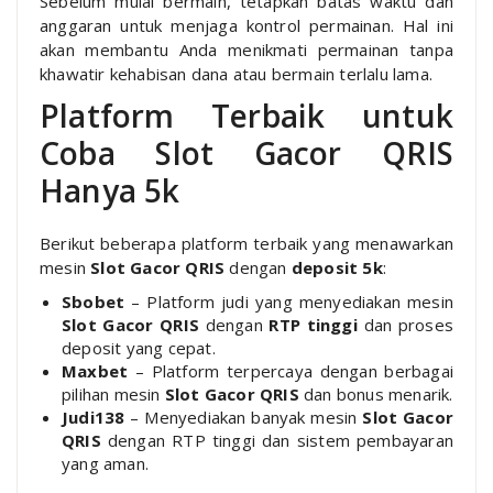
Sebelum mulai bermain, tetapkan batas waktu dan
anggaran untuk menjaga kontrol permainan. Hal ini
akan membantu Anda menikmati permainan tanpa
khawatir kehabisan dana atau bermain terlalu lama.
Platform Terbaik untuk
Coba Slot Gacor QRIS
Hanya 5k
Berikut beberapa platform terbaik yang menawarkan
mesin
Slot Gacor QRIS
dengan
deposit 5k
:
Sbobet
– Platform judi yang menyediakan mesin
Slot Gacor QRIS
dengan
RTP tinggi
dan proses
deposit yang cepat.
Maxbet
– Platform terpercaya dengan berbagai
pilihan mesin
Slot Gacor QRIS
dan bonus menarik.
Judi138
– Menyediakan banyak mesin
Slot Gacor
QRIS
dengan RTP tinggi dan sistem pembayaran
yang aman.