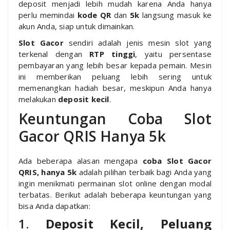
deposit menjadi lebih mudah karena Anda hanya
perlu memindai
kode QR
dan
5k
langsung masuk ke
akun Anda, siap untuk dimainkan.
Slot Gacor
sendiri adalah jenis mesin slot yang
terkenal dengan
RTP tinggi
, yaitu persentase
pembayaran yang lebih besar kepada pemain. Mesin
ini memberikan peluang lebih sering untuk
memenangkan hadiah besar, meskipun Anda hanya
melakukan
deposit kecil
.
Keuntungan Coba Slot
Gacor QRIS Hanya 5k
Ada beberapa alasan mengapa
coba Slot Gacor
QRIS, hanya 5k
adalah pilihan terbaik bagi Anda yang
ingin menikmati permainan slot online dengan modal
terbatas. Berikut adalah beberapa keuntungan yang
bisa Anda dapatkan:
1.
Deposit Kecil, Peluang