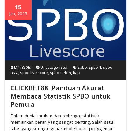
15
Jan, 2025
M4inG0ls
Uncategorized
spbo
,
spbo 1
,
spbo
asia
,
spbo live score
,
spbo terlengkap
CLICKBET88: Panduan Akurat
Membaca Statistik SPBO untuk
Pemula
Dalam dunia taruhan dan olahraga, statistik
memainkan peran yang sangat penting. Salah satu
situs yang sering digunakan oleh para penggemar