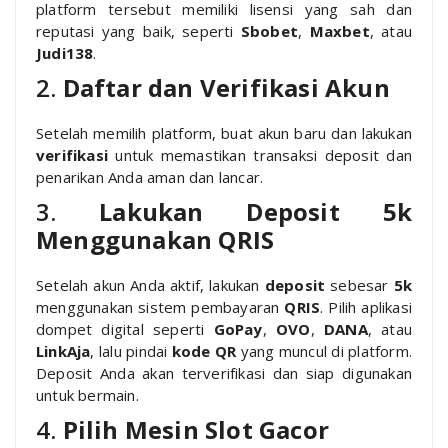
platform tersebut memiliki lisensi yang sah dan
reputasi yang baik, seperti
Sbobet
,
Maxbet
, atau
Judi138
.
2.
Daftar dan Verifikasi Akun
Setelah memilih platform, buat akun baru dan lakukan
verifikasi
untuk memastikan transaksi deposit dan
penarikan Anda aman dan lancar.
3.
Lakukan Deposit 5k
Menggunakan QRIS
Setelah akun Anda aktif, lakukan
deposit
sebesar
5k
menggunakan sistem pembayaran
QRIS
. Pilih aplikasi
dompet digital seperti
GoPay
,
OVO
,
DANA
, atau
LinkAja
, lalu pindai
kode QR
yang muncul di platform.
Deposit Anda akan terverifikasi dan siap digunakan
untuk bermain.
4.
Pilih Mesin Slot Gacor