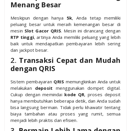
Menang Besar
Meskipun dengan hanya
5k
, Anda tetap memiliki
peluang besar untuk meraih kemenangan besar di
mesin
Slot Gacor QRIS
. Mesin ini dirancang dengan
RTP tinggi
, artinya Anda memiliki peluang yang lebih
baik untuk mendapatkan pembayaran lebih sering
dan jackpot besar.
2.
Transaksi Cepat dan Mudah
dengan QRIS
Sistem pembayaran
QRIS
memungkinkan Anda untuk
melakukan
deposit
menggunakan dompet digital.
Cukup dengan memindai
kode QR
, proses deposit
hanya membutuhkan beberapa detik, dan Anda sudah
bisa langsung bermain. Tidak perlu khawatir tentang
biaya tambahan atau proses yang rumit, semua
menjadi lebih praktis dan efisien.
3.
Bermain Lebih Lama dengan