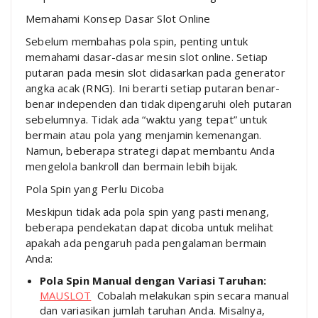
Memahami Konsep Dasar Slot Online
Sebelum membahas pola spin, penting untuk
memahami dasar-dasar mesin slot online. Setiap
putaran pada mesin slot didasarkan pada generator
angka acak (RNG). Ini berarti setiap putaran benar-
benar independen dan tidak dipengaruhi oleh putaran
sebelumnya. Tidak ada “waktu yang tepat” untuk
bermain atau pola yang menjamin kemenangan.
Namun, beberapa strategi dapat membantu Anda
mengelola bankroll dan bermain lebih bijak.
Pola Spin yang Perlu Dicoba
Meskipun tidak ada pola spin yang pasti menang,
beberapa pendekatan dapat dicoba untuk melihat
apakah ada pengaruh pada pengalaman bermain
Anda:
Pola Spin Manual dengan Variasi Taruhan:
MAUSLOT
Cobalah melakukan spin secara manual
dan variasikan jumlah taruhan Anda. Misalnya,