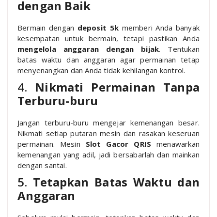
dengan Baik
Bermain dengan
deposit 5k
memberi Anda banyak
kesempatan untuk bermain, tetapi pastikan Anda
mengelola anggaran dengan bijak
. Tentukan
batas waktu dan anggaran agar permainan tetap
menyenangkan dan Anda tidak kehilangan kontrol.
4.
Nikmati Permainan Tanpa
Terburu-buru
Jangan terburu-buru mengejar kemenangan besar.
Nikmati setiap putaran mesin dan rasakan keseruan
permainan. Mesin
Slot Gacor QRIS
menawarkan
kemenangan yang adil, jadi bersabarlah dan mainkan
dengan santai.
5.
Tetapkan Batas Waktu dan
Anggaran