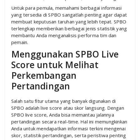
Untuk para pemula, memahami berbagai informasi
yang tersedia di SPBO sangatlah penting agar dapat
membuat keputusan taruhan yang lebih tepat. SPBO
terlengkap memberikan berbagai jenis statistik yang
membantu Anda menganalisis performa tim dan
pemain.
Menggunakan SPBO Live
Score untuk Melihat
Perkembangan
Pertandingan
Salah satu fitur utama yang banyak digunakan di
SPBO adalah live score atau skor langsung. Dengan
SPBO live score, Anda bisa memantau jalannya
pertandingan secara real-time. Hal ini memungkinkan
Anda untuk mendapatkan informasi terkini mengenai
skor, statistik pertandingan, serta peristiwa penting