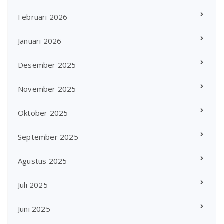
Februari 2026
Januari 2026
Desember 2025
November 2025
Oktober 2025
September 2025
Agustus 2025
Juli 2025
Juni 2025