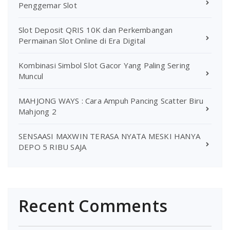
Penggemar Slot
Slot Deposit QRIS 10K dan Perkembangan
Permainan Slot Online di Era Digital
Kombinasi Simbol Slot Gacor Yang Paling Sering
Muncul
MAHJONG WAYS : Cara Ampuh Pancing Scatter Biru
Mahjong 2
SENSAASI MAXWIN TERASA NYATA MESKI HANYA
DEPO 5 RIBU SAJA
Recent Comments