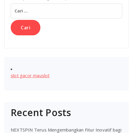
Cari
untuk:
slot gacor mauslot
Recent Posts
NEXTSPIN Terus Mengembangkan Fitur Inovatif bagi