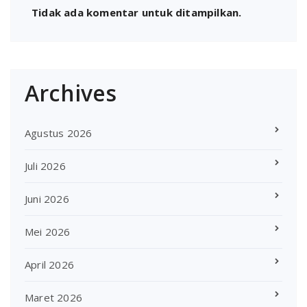
Tidak ada komentar untuk ditampilkan.
Archives
Agustus 2026
Juli 2026
Juni 2026
Mei 2026
April 2026
Maret 2026