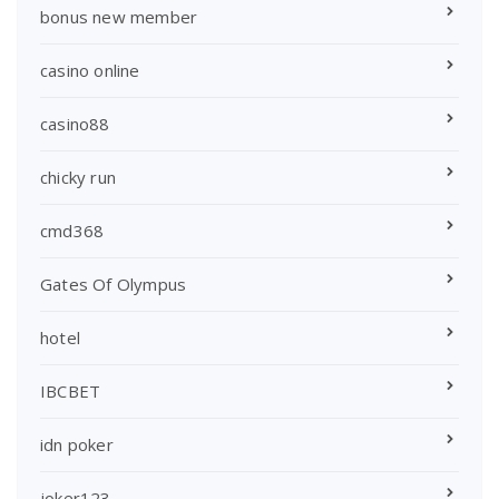
bonus new member
casino online
casino88
chicky run
cmd368
Gates Of Olympus
hotel
IBCBET
idn poker
joker123