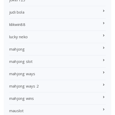
judi bola
klikwin88
lucky neko
mahjong
mahjong slot
mahjong ways
mahjong ways 2
mahjong wins
mauslot