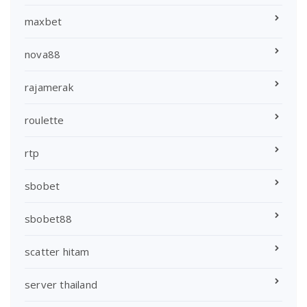
maxbet
nova88
rajamerak
roulette
rtp
sbobet
sbobet88
scatter hitam
server thailand