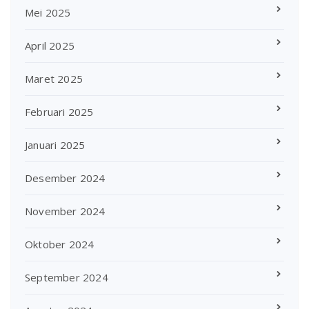
Mei 2025
April 2025
Maret 2025
Februari 2025
Januari 2025
Desember 2024
November 2024
Oktober 2024
September 2024