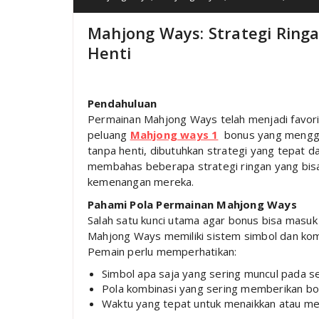
Mahjong Ways: Strategi Ring
Henti
Pendahuluan
Permainan Mahjong Ways telah menjadi favor
peluang
Mahjong ways 1
bonus yang menggiu
tanpa henti, dibutuhkan strategi yang tepat d
membahas beberapa strategi ringan yang bi
kemenangan mereka.
Pahami Pola Permainan Mahjong Ways
Salah satu kunci utama agar bonus bisa masu
Mahjong Ways memiliki sistem simbol dan ko
Pemain perlu memperhatikan:
Simbol apa saja yang sering muncul pada se
Pola kombinasi yang sering memberikan bo
Waktu yang tepat untuk menaikkan atau me