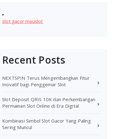
slot gacor mauslot
Recent Posts
NEXTSPIN Terus Mengembangkan Fitur
Inovatif bagi Penggemar Slot
Slot Deposit QRIS 10K dan Perkembangan
Permainan Slot Online di Era Digital
Kombinasi Simbol Slot Gacor Yang Paling
Sering Muncul