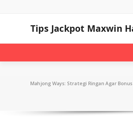
Skip
to
content
Tips Jackpot Maxwin Ha
Mahjong Ways: Strategi Ringan Agar Bonus