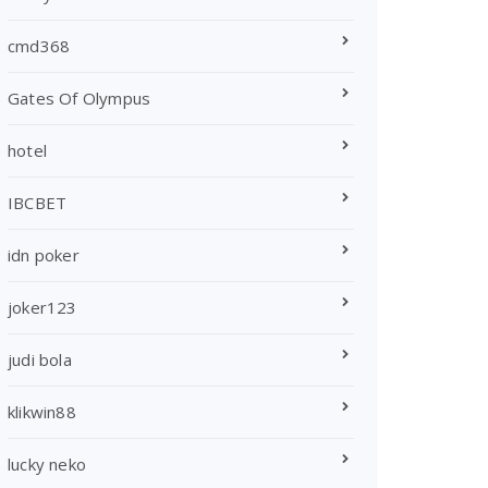
cmd368
Gates Of Olympus
hotel
IBCBET
idn poker
joker123
judi bola
klikwin88
lucky neko