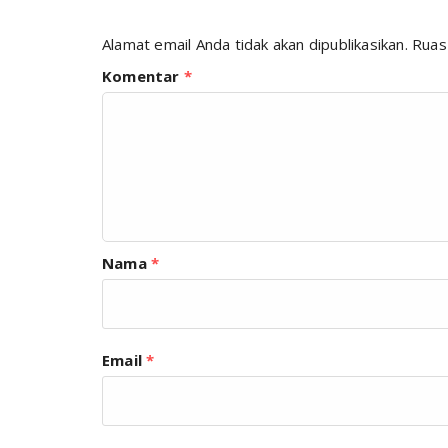
Alamat email Anda tidak akan dipublikasikan.
Ruas
Komentar
*
Nama
*
Email
*