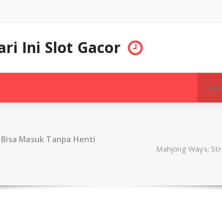
ri Ini Slot Gacor
Search
for:
 Bisa Masuk Tanpa Henti
Mahjong Ways: Str