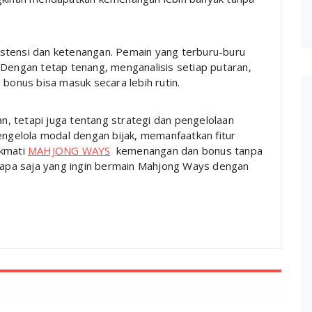
nsistensi dan ketenangan. Pemain yang terburu-buru
 Dengan tetap tenang, menganalisis setiap putaran,
 bonus bisa masuk secara lebih rutin.
, tetapi juga tentang strategi dan pengelolaan
gelola modal dengan bijak, memanfaatkan fitur
ikmati
MAHJONG WAYS
kemenangan dan bonus tanpa
gi siapa saja yang ingin bermain Mahjong Ways dengan