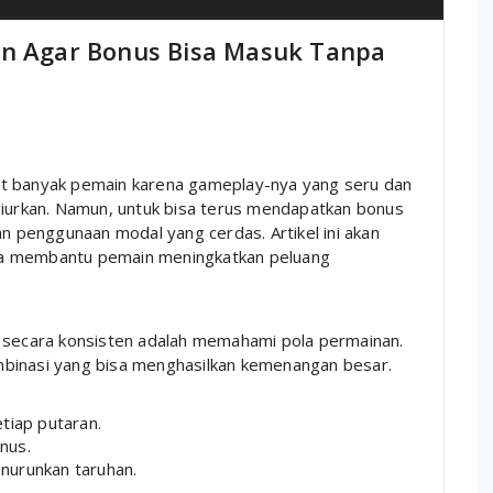
an Agar Bonus Bisa Masuk Tanpa
it banyak pemain karena gameplay-nya yang seru dan
rkan. Namun, untuk bisa terus mendapatkan bonus
an penggunaan modal yang cerdas. Artikel ini akan
sa membantu pemain meningkatkan peluang
k secara konsisten adalah memahami pola permainan.
mbinasi yang bisa menghasilkan kemenangan besar.
tiap putaran.
nus.
nurunkan taruhan.