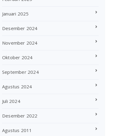
Januari 2025
Desember 2024
November 2024
Oktober 2024
September 2024
Agustus 2024
Juli 2024
Desember 2022
Agustus 2011