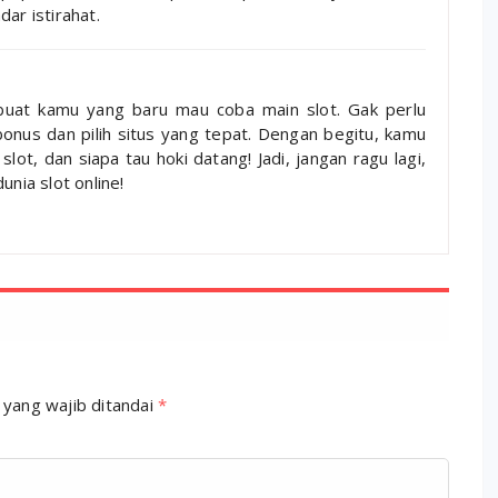
ar istirahat.
at kamu yang baru mau coba main slot. Gak perlu
onus dan pilih situs yang tepat. Dengan begitu, kamu
lot, dan siapa tau hoki datang! Jadi, jangan ragu lagi,
unia slot online!
 yang wajib ditandai
*