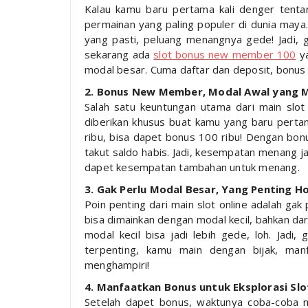
Kalau kamu baru pertama kali denger tentang
permainan yang paling populer di dunia maya.
yang pasti, peluang menangnya gede! Jadi, g
sekarang ada
slot bonus new member 100
ya
modal besar. Cuma daftar dan deposit, bonus 
2. Bonus New Member, Modal Awal yang 
Salah satu keuntungan utama dari main slo
diberikan khusus buat kamu yang baru pertam
ribu, bisa dapet bonus 100 ribu! Dengan bonu
takut saldo habis. Jadi, kesempatan menang j
dapet kesempatan tambahan untuk menang.
3. Gak Perlu Modal Besar, Yang Penting Ho
Poin penting dari main slot online adalah ga
bisa dimainkan dengan modal kecil, bahkan da
modal kecil bisa jadi lebih gede, loh. Jadi,
terpenting, kamu main dengan bijak, man
menghampiri!
4. Manfaatkan Bonus untuk Eksplorasi Slo
Setelah dapet bonus, waktunya coba-coba mes