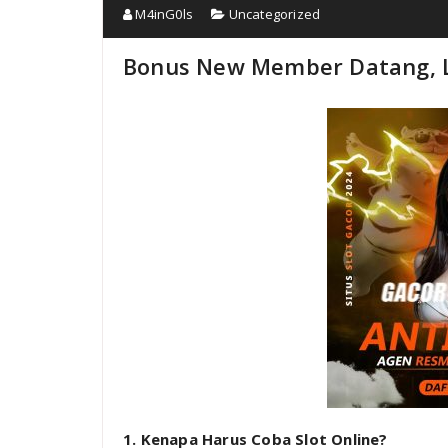
M4inG0ls
Uncategorized
Bonus New Member Datang, L
1. Kenapa Harus Coba Slot Online?