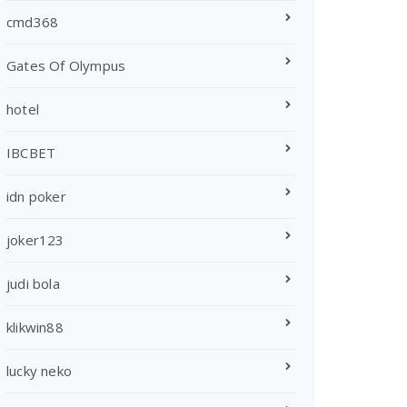
cmd368
Gates Of Olympus
hotel
IBCBET
idn poker
joker123
judi bola
klikwin88
lucky neko