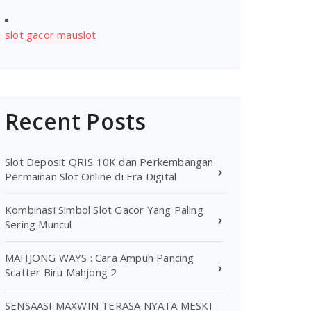
slot gacor mauslot
Recent Posts
Slot Deposit QRIS 10K dan Perkembangan
Permainan Slot Online di Era Digital
Kombinasi Simbol Slot Gacor Yang Paling
Sering Muncul
MAHJONG WAYS : Cara Ampuh Pancing
Scatter Biru Mahjong 2
SENSAASI MAXWIN TERASA NYATA MESKI