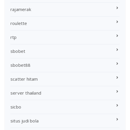
rajamerak
roulette
rtp
sbobet
sbobet88
scatter hitam
server thailand
sicbo
situs judi bola