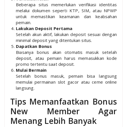
Beberapa situs memerlukan verifikasi identitas
melalui dokumen seperti KTP, SIM, atau NPWP
untuk memastikan keamanan dan keabsahan
pemain.
Lakukan Deposit Pertama
Setelah akun aktif, lakukan deposit sesuai dengan
minimal deposit yang ditentukan situs.
Dapatkan Bonus
Biasanya bonus akan otomatis masuk setelah
deposit, atau pemain harus memasukkan kode
promo tertentu saat deposit.
Mulai Bermain
Setelah bonus masuk, pemain bisa langsung
memulai permainan slot gacor atau ceme online
langsung.
Tips Memanfaatkan Bonus
New Member Agar
Menang Lebih Banyak