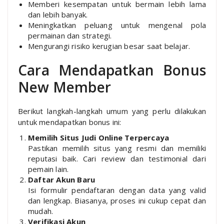
Memberi kesempatan untuk bermain lebih lama
dan lebih banyak.
Meningkatkan peluang untuk mengenal pola
permainan dan strategi.
Mengurangi risiko kerugian besar saat belajar.
Cara Mendapatkan Bonus
New Member
Berikut langkah-langkah umum yang perlu dilakukan
untuk mendapatkan bonus ini:
Memilih Situs Judi Online Terpercaya
Pastikan memilih situs yang resmi dan memiliki
reputasi baik. Cari review dan testimonial dari
pemain lain.
Daftar Akun Baru
Isi formulir pendaftaran dengan data yang valid
dan lengkap. Biasanya, proses ini cukup cepat dan
mudah.
Verifikasi Akun