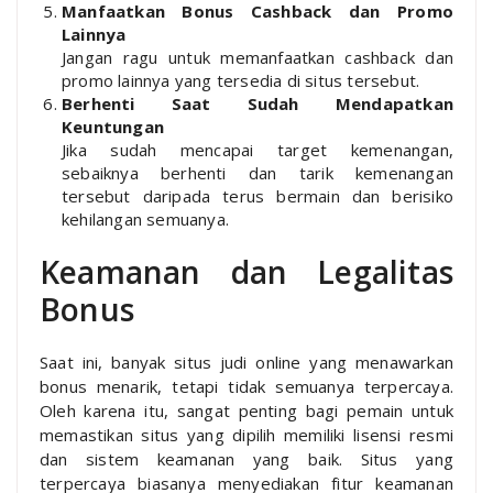
Manfaatkan Bonus Cashback dan Promo
Lainnya
Jangan ragu untuk memanfaatkan cashback dan
promo lainnya yang tersedia di situs tersebut.
Berhenti Saat Sudah Mendapatkan
Keuntungan
Jika sudah mencapai target kemenangan,
sebaiknya berhenti dan tarik kemenangan
tersebut daripada terus bermain dan berisiko
kehilangan semuanya.
Keamanan dan Legalitas
Bonus
Saat ini, banyak situs judi online yang menawarkan
bonus menarik, tetapi tidak semuanya terpercaya.
Oleh karena itu, sangat penting bagi pemain untuk
memastikan situs yang dipilih memiliki lisensi resmi
dan sistem keamanan yang baik. Situs yang
terpercaya biasanya menyediakan fitur keamanan