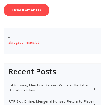
slot gacor mauslot
Recent Posts
Faktor yang Membuat Sebuah Provider Bertahan
Bertahun-Tahun
RTP Slot Online: Mengenal Konsep Return to Player