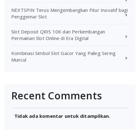
NEXTSPIN Terus Mengembangkan Fitur Inovatif bagi
Penggemar Slot
Slot Deposit QRIS 10K dan Perkembangan
Permainan Slot Online di Era Digital
Kombinasi Simbol Slot Gacor Yang Paling Sering
Muncul
Recent Comments
Tidak ada komentar untuk ditampilkan.