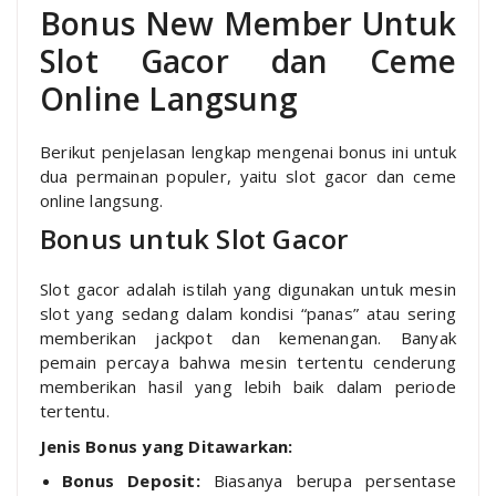
Bonus New Member Untuk
Slot Gacor dan Ceme
Online Langsung
Berikut penjelasan lengkap mengenai bonus ini untuk
dua permainan populer, yaitu slot gacor dan ceme
online langsung.
Bonus untuk Slot Gacor
Slot gacor adalah istilah yang digunakan untuk mesin
slot yang sedang dalam kondisi “panas” atau sering
memberikan jackpot dan kemenangan. Banyak
pemain percaya bahwa mesin tertentu cenderung
memberikan hasil yang lebih baik dalam periode
tertentu.
Jenis Bonus yang Ditawarkan:
Bonus Deposit:
Biasanya berupa persentase