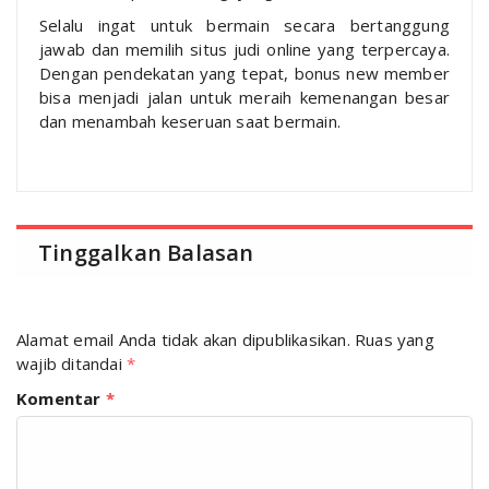
Selalu ingat untuk bermain secara bertanggung
jawab dan memilih situs judi online yang terpercaya.
Dengan pendekatan yang tepat, bonus new member
bisa menjadi jalan untuk meraih kemenangan besar
dan menambah keseruan saat bermain.
Tinggalkan Balasan
Alamat email Anda tidak akan dipublikasikan.
Ruas yang
wajib ditandai
*
Komentar
*