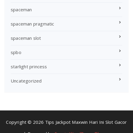
spaceman
spaceman pragmatic
spaceman slot
spbo
starlight princess
Uncategorized
Copyright © 2026 Tips Jackpot Maxwin Hari Ini Slot Gacor