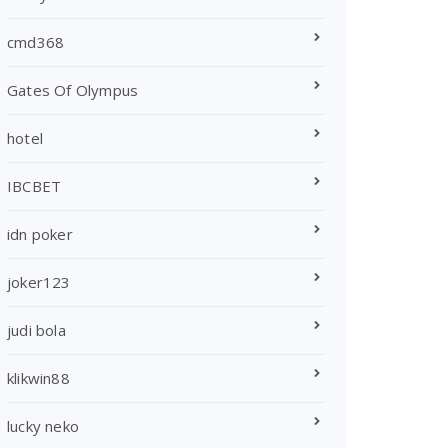
cmd368
Gates Of Olympus
hotel
IBCBET
idn poker
joker123
judi bola
klikwin88
lucky neko