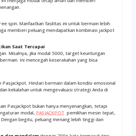
gi ini menjaga modal tetap aman dan memberi
menangan.
 spin. Manfaatkan fasilitas ini untuk bermain lebih
 juga memberi peluang mendapatkan kombinasi jackpot
ikan Saat Tercapai
an. Misalnya, jika modal 5000, target keuntungan
 bermain. Ini mencegah keserakahan yang bisa
n Pasjackpot. Hindari bermain dalam kondisi emosional
dan kekalahan untuk mengevaluasi strategi Anda di
ain Pasjackpot bukan hanya menyenangkan, tetapi
engaturan modal,
PASJACKPOT
pemilihan mesin tepat,
n. Dengan begitu, peluang menang lebih tinggi dan
ang dan mendalam
dengan 700+ kata termasuk tips