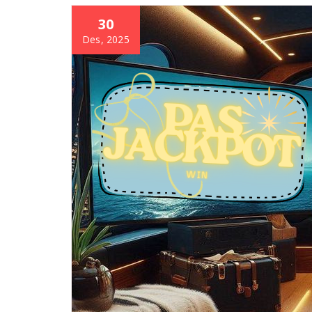
30
Des, 2025