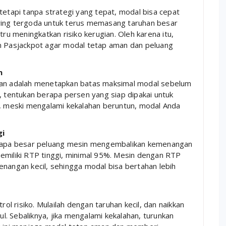
tapi tanpa strategi yang tepat, modal bisa cepat
ng tergoda untuk terus memasang taruhan besar
tru meningkatkan risiko kerugian. Oleh karena itu,
in Pasjackpot agar modal tetap aman dan peluang
n
aman adalah menetapkan batas maksimal modal sebelum
, tentukan berapa persen yang siap dipakai untuk
i, meski mengalami kekalahan beruntun, modal Anda
gi
berapa besar peluang mesin mengembalikan kemenangan
emiliki RTP tinggi, minimal 95%. Mesin dengan RTP
enangan kecil, sehingga modal bisa bertahan lebih
 risiko. Mulailah dengan taruhan kecil, dan naikkan
. Sebaliknya, jika mengalami kekalahan, turunkan