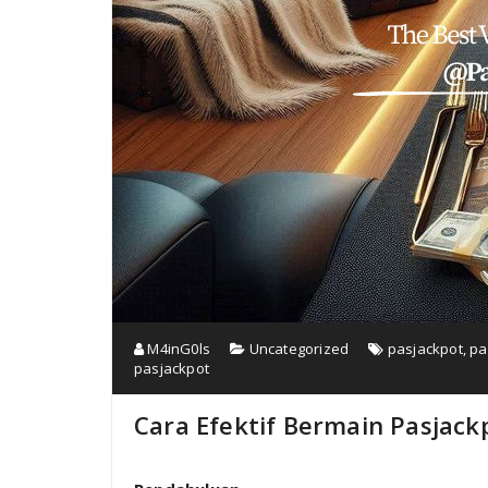
M4inG0ls
Uncategorized
pasjackpot
,
pa
pasjackpot
Cara Efektif Bermain Pasjac