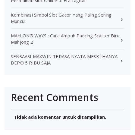
Permainan Slot Online di Era Digital
Kombinasi Simbol Slot Gacor Yang Paling Sering
Muncul
MAHJONG WAYS : Cara Ampuh Pancing Scatter Biru
Mahjong 2
SENSAASI MAXWIN TERASA NYATA MESKI HANYA
DEPO 5 RIBU SAJA
Recent Comments
Tidak ada komentar untuk ditampilkan.