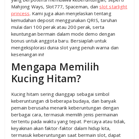
Mahjong Ways, Slot777, Spaceman, dan
slot starlight
princess
. Kami juga akan menjelaskan tentang
kemudahan deposit menggunakan QRIS, taruhan
mulai dari 100 perak atau 200 perak, serta
keuntungan bermain dalam mode demo dengan
bonus untuk anggota baru. Bersiaplah untuk
mengeksplorasi dunia slot yang penuh warna dan
kesenangan ini!
Mengapa Memilih
Kucing Hitam?
Kucing hitam sering dianggap sebagai simbol
keberuntungan di beberapa budaya, dan banyak
pemain berusaha menarik keberuntungan dengan
berbagai cara, termasuk memilih jenis permainan
tertentu pada waktu yang tepat. Percaya atau tidak,
keyakinan akan faktor-faktor dalam hidup kita,
termasuk keberuntungan saat bermain slot, dapat