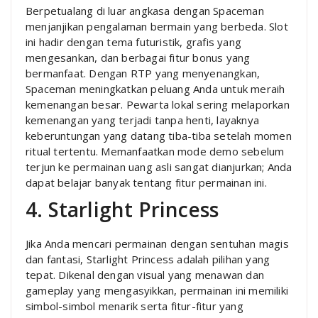
Berpetualang di luar angkasa dengan Spaceman
menjanjikan pengalaman bermain yang berbeda. Slot
ini hadir dengan tema futuristik, grafis yang
mengesankan, dan berbagai fitur bonus yang
bermanfaat. Dengan RTP yang menyenangkan,
Spaceman meningkatkan peluang Anda untuk meraih
kemenangan besar. Pewarta lokal sering melaporkan
kemenangan yang terjadi tanpa henti, layaknya
keberuntungan yang datang tiba-tiba setelah momen
ritual tertentu. Memanfaatkan mode demo sebelum
terjun ke permainan uang asli sangat dianjurkan; Anda
dapat belajar banyak tentang fitur permainan ini.
4. Starlight Princess
Jika Anda mencari permainan dengan sentuhan magis
dan fantasi, Starlight Princess adalah pilihan yang
tepat. Dikenal dengan visual yang menawan dan
gameplay yang mengasyikkan, permainan ini memiliki
simbol-simbol menarik serta fitur-fitur yang