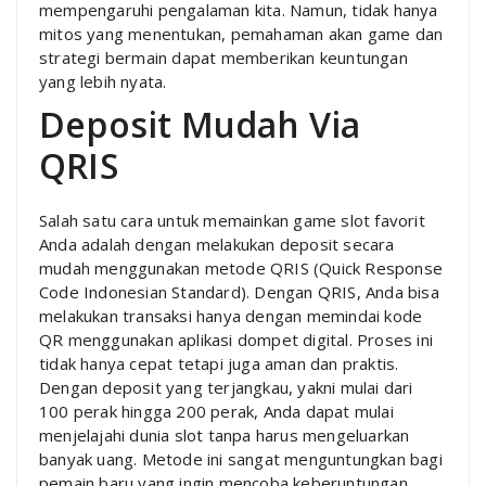
mempengaruhi pengalaman kita. Namun, tidak hanya
mitos yang menentukan, pemahaman akan game dan
strategi bermain dapat memberikan keuntungan
yang lebih nyata.
Deposit Mudah Via
QRIS
Salah satu cara untuk memainkan game slot favorit
Anda adalah dengan melakukan deposit secara
mudah menggunakan metode QRIS (Quick Response
Code Indonesian Standard). Dengan QRIS, Anda bisa
melakukan transaksi hanya dengan memindai kode
QR menggunakan aplikasi dompet digital. Proses ini
tidak hanya cepat tetapi juga aman dan praktis.
Dengan deposit yang terjangkau, yakni mulai dari
100 perak hingga 200 perak, Anda dapat mulai
menjelajahi dunia slot tanpa harus mengeluarkan
banyak uang. Metode ini sangat menguntungkan bagi
pemain baru yang ingin mencoba keberuntungan