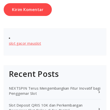
slot gacor mauslot
Recent Posts
NEXTSPIN Terus Mengembangkan Fitur Inovatif bagi
Penggemar Slot
Slot Deposit QRIS 10K dan Perkembangan