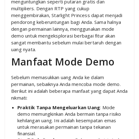
menguntungkan seperti putaran gratis dan
multipliers. Dengan RTP yang cukup
menggembirakan, Starlight Princess dapat menjadi
pendorong keberuntungan bagi Anda. Sama halnya
dengan permainan lainnya, menggunakan mode
demo untuk mengeksplorasi berbagai fitur akan
sangat membantu sebelum mulai bertaruh dengan
uang nyata.
Manfaat Mode Demo
Sebelum memasukkan uang Anda ke dalam
permainan, sebaiknya Anda mencoba mode demo.
Berikut ini adalah beberapa manfaat yang dapat Anda
nikmati:
Praktik Tanpa Mengeluarkan Uang
: Mode
demo memungkinkan Anda bermain tanpa risiko
kehilangan uang. Ini adalah kesempatan emas
untuk merasakan permainan tanpa tekanan
finansial.