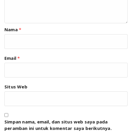
Nama
*
Email
*
Situs Web
Simpan nama, email, dan situs web saya pada
peramban ini untuk komentar saya berikutnya.