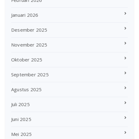
Januari 2026
Desember 2025
November 2025
Oktober 2025
September 2025
Agustus 2025
Juli 2025
Juni 2025
Mei 2025