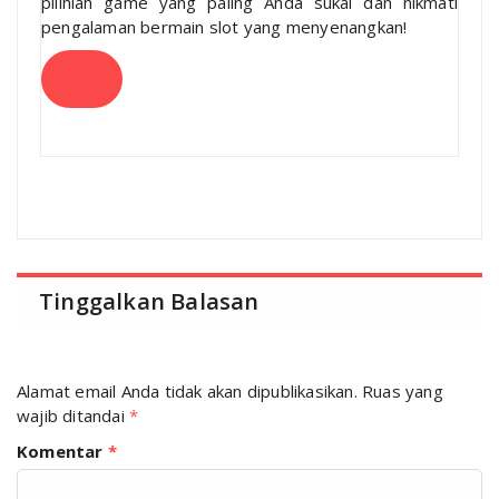
pilihlah game yang paling Anda sukai dan nikmati
pengalaman bermain slot yang menyenangkan!
Tinggalkan Balasan
Alamat email Anda tidak akan dipublikasikan.
Ruas yang
wajib ditandai
*
Komentar
*