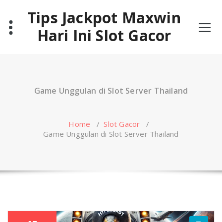
Skip
Tips Jackpot Maxwin
to
content
Hari Ini Slot Gacor
Game Unggulan di Slot Server Thailand
Home
/
Slot Gacor
/
Game Unggulan di Slot Server Thailand