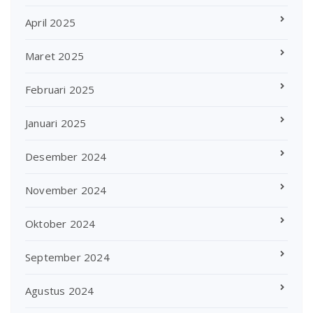
April 2025
Maret 2025
Februari 2025
Januari 2025
Desember 2024
November 2024
Oktober 2024
September 2024
Agustus 2024