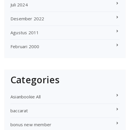
Juli 2024
Desember 2022
Agustus 2011
Februari 2000
Categories
Asianbookie All
baccarat
bonus new member