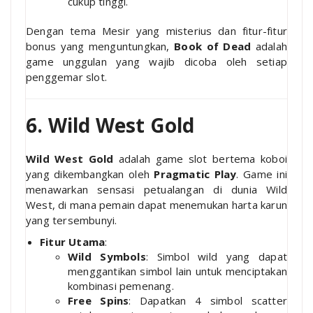
cukup tinggi.
Dengan tema Mesir yang misterius dan fitur-fitur
bonus yang menguntungkan,
Book of Dead
adalah
game unggulan yang wajib dicoba oleh setiap
penggemar slot.
6. Wild West Gold
Wild West Gold
adalah game slot bertema koboi
yang dikembangkan oleh
Pragmatic Play
. Game ini
menawarkan sensasi petualangan di dunia Wild
West, di mana pemain dapat menemukan harta karun
yang tersembunyi.
Fitur Utama
:
Wild Symbols
: Simbol wild yang dapat
menggantikan simbol lain untuk menciptakan
kombinasi pemenang.
Free Spins
: Dapatkan 4 simbol scatter