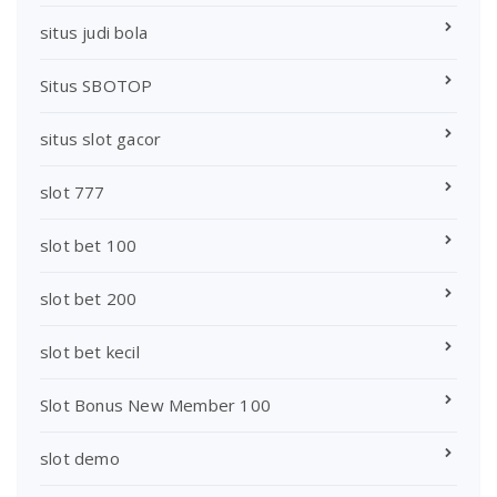
situs judi bola
Situs SBOTOP
situs slot gacor
slot 777
slot bet 100
slot bet 200
slot bet kecil
Slot Bonus New Member 100
slot demo