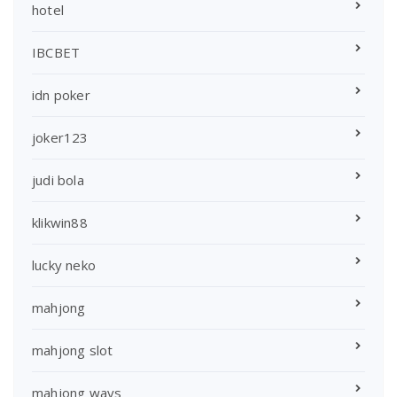
hotel
IBCBET
idn poker
joker123
judi bola
klikwin88
lucky neko
mahjong
mahjong slot
mahjong ways