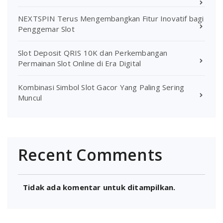
NEXTSPIN Terus Mengembangkan Fitur Inovatif bagi
Penggemar Slot
Slot Deposit QRIS 10K dan Perkembangan
Permainan Slot Online di Era Digital
Kombinasi Simbol Slot Gacor Yang Paling Sering
Muncul
Recent Comments
Tidak ada komentar untuk ditampilkan.