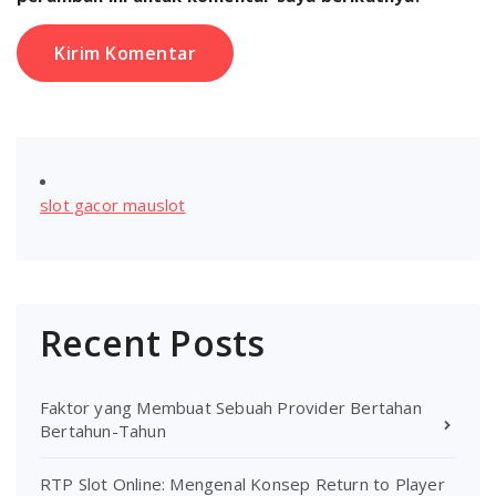
slot gacor mauslot
Recent Posts
Faktor yang Membuat Sebuah Provider Bertahan
Bertahun-Tahun
RTP Slot Online: Mengenal Konsep Return to Player