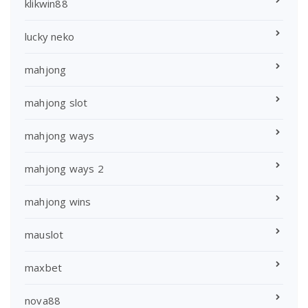
klikwin88
lucky neko
mahjong
mahjong slot
mahjong ways
mahjong ways 2
mahjong wins
mauslot
maxbet
nova88