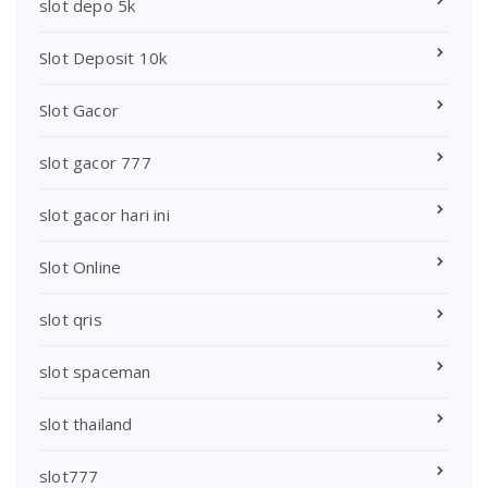
slot depo 5k
Slot Deposit 10k
Slot Gacor
slot gacor 777
slot gacor hari ini
Slot Online
slot qris
slot spaceman
slot thailand
slot777