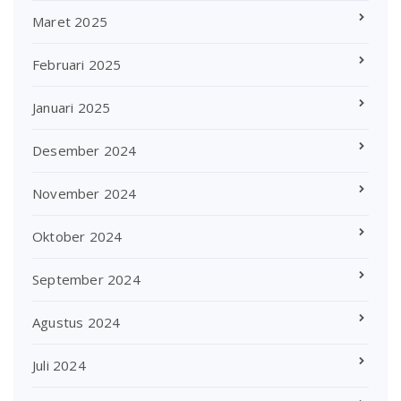
Maret 2025
Februari 2025
Januari 2025
Desember 2024
November 2024
Oktober 2024
September 2024
Agustus 2024
Juli 2024