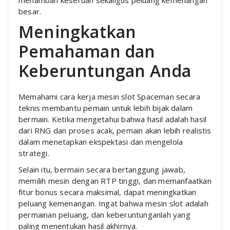
besar.
Meningkatkan
Pemahaman dan
Keberuntungan Anda
Memahami cara kerja mesin slot Spaceman secara
teknis membantu pemain untuk lebih bijak dalam
bermain. Ketika mengetahui bahwa hasil adalah hasil
dari RNG dan proses acak, pemain akan lebih realistis
dalam menetapkan ekspektasi dan mengelola
strategi.
Selain itu, bermain secara bertanggung jawab,
memilih mesin dengan RTP tinggi, dan memanfaatkan
fitur bonus secara maksimal, dapat meningkatkan
peluang kemenangan. Ingat bahwa mesin slot adalah
permainan peluang, dan keberuntunganlah yang
paling menentukan hasil akhirnya.