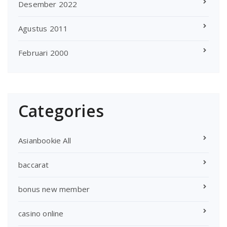
Desember 2022
Agustus 2011
Februari 2000
Categories
Asianbookie All
baccarat
bonus new member
casino online