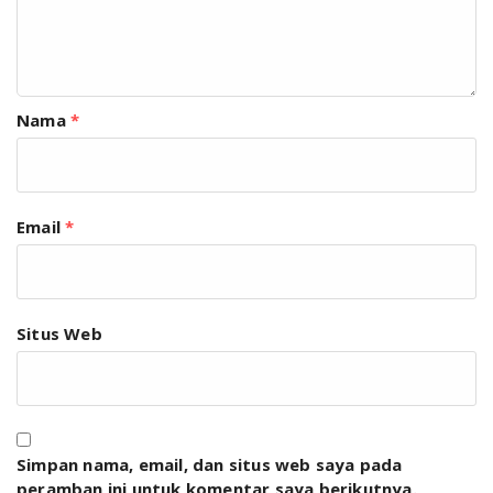
Nama
*
Email
*
Situs Web
Simpan nama, email, dan situs web saya pada
peramban ini untuk komentar saya berikutnya.