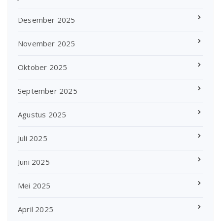
Desember 2025
November 2025
Oktober 2025
September 2025
Agustus 2025
Juli 2025
Juni 2025
Mei 2025
April 2025