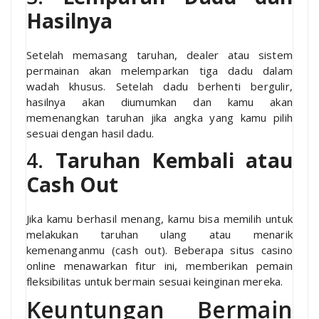
Hasilnya
Setelah memasang taruhan, dealer atau sistem
permainan akan melemparkan tiga dadu dalam
wadah khusus. Setelah dadu berhenti bergulir,
hasilnya akan diumumkan dan kamu akan
memenangkan taruhan jika angka yang kamu pilih
sesuai dengan hasil dadu.
4.
Taruhan Kembali atau
Cash Out
Jika kamu berhasil menang, kamu bisa memilih untuk
melakukan taruhan ulang atau menarik
kemenanganmu (cash out). Beberapa situs casino
online menawarkan fitur ini, memberikan pemain
fleksibilitas untuk bermain sesuai keinginan mereka.
Keuntungan Bermain