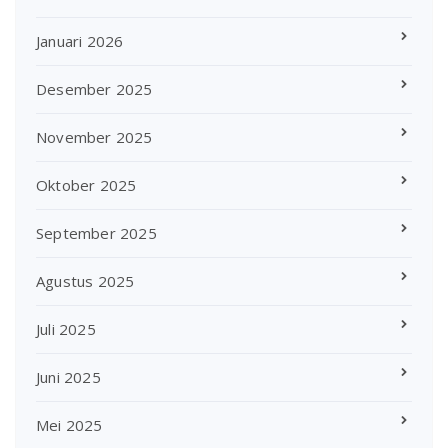
Januari 2026
Desember 2025
November 2025
Oktober 2025
September 2025
Agustus 2025
Juli 2025
Juni 2025
Mei 2025