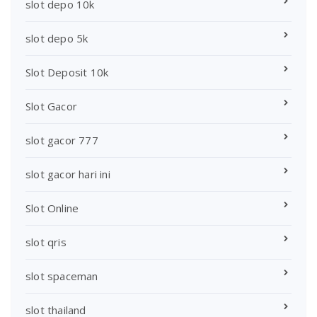
slot depo 10k
slot depo 5k
Slot Deposit 10k
Slot Gacor
slot gacor 777
slot gacor hari ini
Slot Online
slot qris
slot spaceman
slot thailand