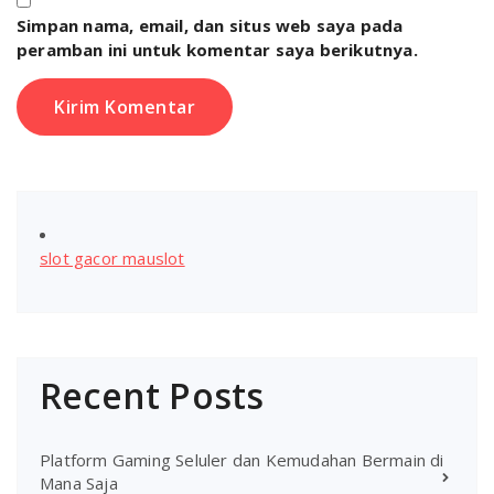
Simpan nama, email, dan situs web saya pada
peramban ini untuk komentar saya berikutnya.
slot gacor mauslot
Recent Posts
Platform Gaming Seluler dan Kemudahan Bermain di
Mana Saja