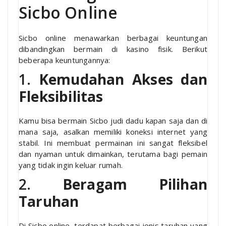
Sicbo Online
Sicbo online menawarkan berbagai keuntungan
dibandingkan bermain di kasino fisik. Berikut
beberapa keuntungannya:
1.
Kemudahan Akses dan
Fleksibilitas
Kamu bisa bermain Sicbo judi dadu kapan saja dan di
mana saja, asalkan memiliki koneksi internet yang
stabil. Ini membuat permainan ini sangat fleksibel
dan nyaman untuk dimainkan, terutama bagi pemain
yang tidak ingin keluar rumah.
2.
Beragam Pilihan
Taruhan
Di Sicbo online, terdapat berbagai jenis taruhan yang