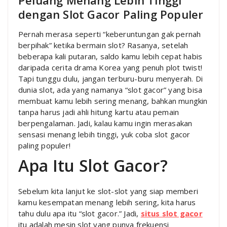
dengan Slot Gacor Paling Populer
Pernah merasa seperti “keberuntungan gak pernah
berpihak” ketika bermain slot? Rasanya, setelah
beberapa kali putaran, saldo kamu lebih cepat habis
daripada cerita drama Korea yang penuh plot twist!
Tapi tunggu dulu, jangan terburu-buru menyerah. Di
dunia slot, ada yang namanya “slot gacor” yang bisa
membuat kamu lebih sering menang, bahkan mungkin
tanpa harus jadi ahli hitung kartu atau pemain
berpengalaman. Jadi, kalau kamu ingin merasakan
sensasi menang lebih tinggi, yuk coba slot gacor
paling populer!
Apa Itu Slot Gacor?
Sebelum kita lanjut ke slot-slot yang siap memberi
kamu kesempatan menang lebih sering, kita harus
tahu dulu apa itu “slot gacor.” Jadi,
situs slot gacor
itu adalah mesin slot yang punya frekuensi