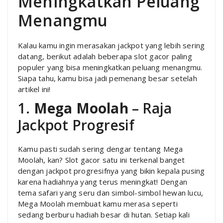
Meningkatkan Peluang
Menangmu
Kalau kamu ingin merasakan jackpot yang lebih sering
datang, berikut adalah beberapa slot gacor paling
populer yang bisa meningkatkan peluang menangmu.
Siapa tahu, kamu bisa jadi pemenang besar setelah
artikel ini!
1.
Mega Moolah
– Raja
Jackpot Progresif
Kamu pasti sudah sering dengar tentang Mega
Moolah, kan? Slot gacor satu ini terkenal banget
dengan jackpot progresifnya yang bikin kepala pusing
karena hadiahnya yang terus meningkat! Dengan
tema safari yang seru dan simbol-simbol hewan lucu,
Mega Moolah membuat kamu merasa seperti
sedang berburu hadiah besar di hutan. Setiap kali