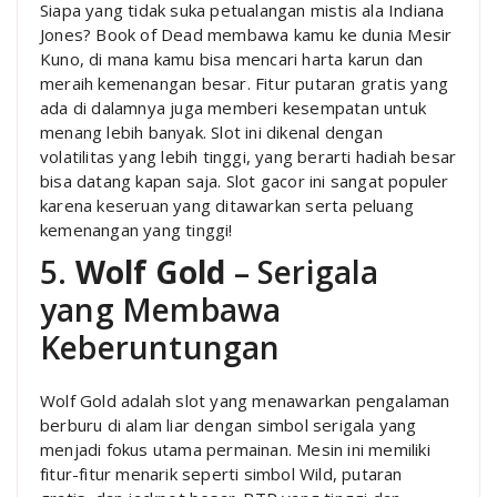
Siapa yang tidak suka petualangan mistis ala Indiana
Jones? Book of Dead membawa kamu ke dunia Mesir
Kuno, di mana kamu bisa mencari harta karun dan
meraih kemenangan besar. Fitur putaran gratis yang
ada di dalamnya juga memberi kesempatan untuk
menang lebih banyak. Slot ini dikenal dengan
volatilitas yang lebih tinggi, yang berarti hadiah besar
bisa datang kapan saja. Slot gacor ini sangat populer
karena keseruan yang ditawarkan serta peluang
kemenangan yang tinggi!
5.
Wolf Gold
– Serigala
yang Membawa
Keberuntungan
Wolf Gold adalah slot yang menawarkan pengalaman
berburu di alam liar dengan simbol serigala yang
menjadi fokus utama permainan. Mesin ini memiliki
fitur-fitur menarik seperti simbol Wild, putaran