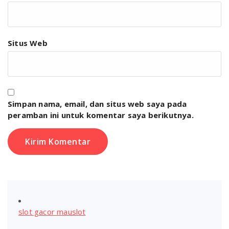
Situs Web
Simpan nama, email, dan situs web saya pada
peramban ini untuk komentar saya berikutnya.
slot gacor mauslot