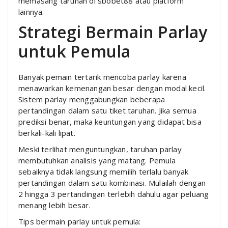
memasang taruhan di sbobet88 atau platform
lainnya.
Strategi Bermain Parlay
untuk Pemula
Banyak pemain tertarik mencoba parlay karena
menawarkan kemenangan besar dengan modal kecil.
Sistem parlay menggabungkan beberapa
pertandingan dalam satu tiket taruhan. Jika semua
prediksi benar, maka keuntungan yang didapat bisa
berkali-kali lipat.
Meski terlihat menguntungkan, taruhan parlay
membutuhkan analisis yang matang. Pemula
sebaiknya tidak langsung memilih terlalu banyak
pertandingan dalam satu kombinasi. Mulailah dengan
2 hingga 3 pertandingan terlebih dahulu agar peluang
menang lebih besar.
Tips bermain parlay untuk pemula: