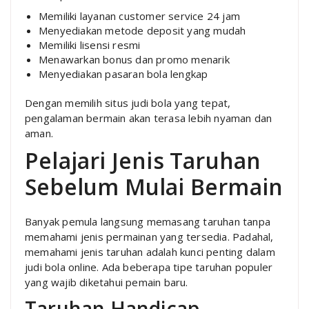
Memiliki layanan customer service 24 jam
Menyediakan metode deposit yang mudah
Memiliki lisensi resmi
Menawarkan bonus dan promo menarik
Menyediakan pasaran bola lengkap
Dengan memilih situs judi bola yang tepat,
pengalaman bermain akan terasa lebih nyaman dan
aman.
Pelajari Jenis Taruhan
Sebelum Mulai Bermain
Banyak pemula langsung memasang taruhan tanpa
memahami jenis permainan yang tersedia. Padahal,
memahami jenis taruhan adalah kunci penting dalam
judi bola online. Ada beberapa tipe taruhan populer
yang wajib diketahui pemain baru.
Taruhan Handicap