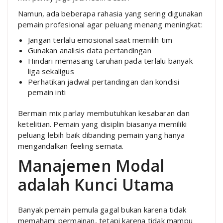
Namun, ada beberapa rahasia yang sering digunakan
pemain profesional agar peluang menang meningkat:
Jangan terlalu emosional saat memilih tim
Gunakan analisis data pertandingan
Hindari memasang taruhan pada terlalu banyak
liga sekaligus
Perhatikan jadwal pertandingan dan kondisi
pemain inti
Bermain mix parlay membutuhkan kesabaran dan
ketelitian. Pemain yang disiplin biasanya memiliki
peluang lebih baik dibanding pemain yang hanya
mengandalkan feeling semata.
Manajemen Modal
adalah Kunci Utama
Banyak pemain pemula gagal bukan karena tidak
memahami permainan, tetapi karena tidak mampu