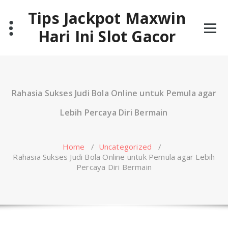
Skip
Tips Jackpot Maxwin
to
content
Hari Ini Slot Gacor
Rahasia Sukses Judi Bola Online untuk Pemula agar
Lebih Percaya Diri Bermain
Home
/
Uncategorized
/
Rahasia Sukses Judi Bola Online untuk Pemula agar Lebih
Percaya Diri Bermain