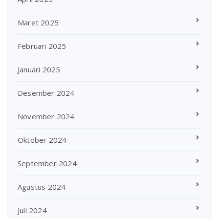
Maret 2025
Februari 2025
Januari 2025
Desember 2024
November 2024
Oktober 2024
September 2024
Agustus 2024
Juli 2024