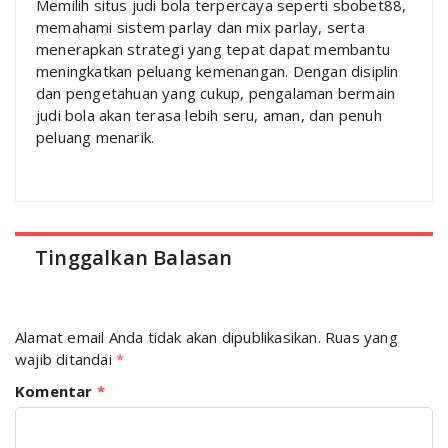
Memilih situs judi bola terpercaya seperti sbobet88,
memahami sistem parlay dan mix parlay, serta
menerapkan strategi yang tepat dapat membantu
meningkatkan peluang kemenangan. Dengan disiplin
dan pengetahuan yang cukup, pengalaman bermain
judi bola akan terasa lebih seru, aman, dan penuh
peluang menarik.
Tinggalkan Balasan
Alamat email Anda tidak akan dipublikasikan.
Ruas yang
wajib ditandai
*
Komentar
*