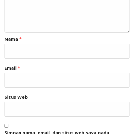
Nama
*
Email
*
Situs Web
Simpan nama, email, dan situs web saya pada