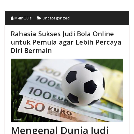
M4inG0ls
Uncategorized
Rahasia Sukses Judi Bola Online
untuk Pemula agar Lebih Percaya
Diri Bermain
Mengenal Dunia Judi