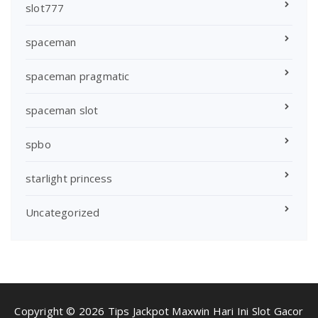
slot777
spaceman
spaceman pragmatic
spaceman slot
spbo
starlight princess
Uncategorized
Copyright © 2026 Tips Jackpot Maxwin Hari Ini Slot Gacor