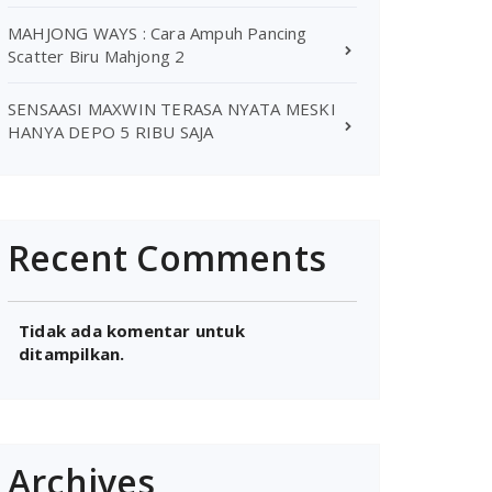
MAHJONG WAYS : Cara Ampuh Pancing
Scatter Biru Mahjong 2
SENSAASI MAXWIN TERASA NYATA MESKI
HANYA DEPO 5 RIBU SAJA
Recent Comments
Tidak ada komentar untuk
ditampilkan.
Archives