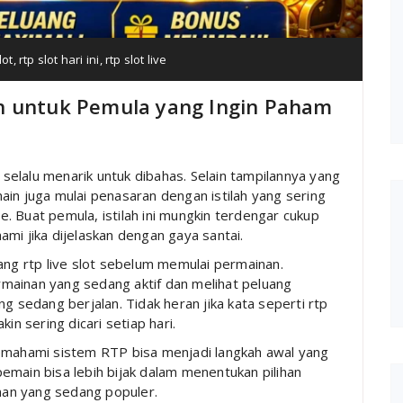
lot
,
rtp slot hari ini
,
rtp slot live
h untuk Pemula yang Ingin Paham
elalu menarik untuk dibahas. Selain tampilannya yang
ain juga mulai penasaran dengan istilah yang sering
ve. Buat pemula, istilah ini mungkin terdengar cukup
mi jika dijelaskan dengan gaya santai.
ang rtp live slot sebelum memulai permainan.
mainan yang sedang aktif dan melihat peluang
sedang berjalan. Tidak heran jika kata seperti rtp
akin sering dicari setiap hari.
memahami sistem RTP bisa menjadi langkah awal yang
emain bisa lebih bijak dalam menentukan pilihan
an yang sedang populer.