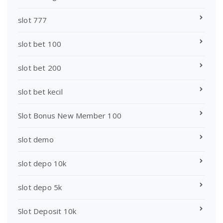
slot 777
slot bet 100
slot bet 200
slot bet kecil
Slot Bonus New Member 100
slot demo
slot depo 10k
slot depo 5k
Slot Deposit 10k