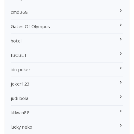
cmd368
Gates Of Olympus
hotel
IBCBET
idn poker
joker123
judi bola
klikwin88
lucky neko