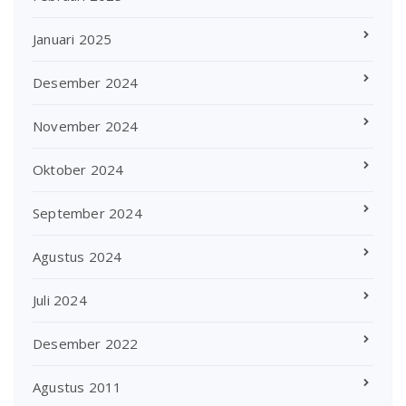
Januari 2025
Desember 2024
November 2024
Oktober 2024
September 2024
Agustus 2024
Juli 2024
Desember 2022
Agustus 2011