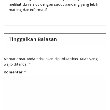
melihat dunia slot dengan sudut pandang yang lebih
matang dan informatif.
Tinggalkan Balasan
Alamat email Anda tidak akan dipublikasikan.
Ruas yang
wajib ditandai
*
Komentar
*