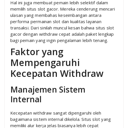
Hal ini juga membuat pemain lebih selektif dalam
memilih situs slot gacor. Mereka cenderung mencari
ulasan yang membahas keseimbangan antara
performa permainan slot dan kualitas layanan
transaksi. Dari sinilah muncul kesan bahwa situs slot
gacor dengan withdraw cepat adalah paket lengkap
bagi pemain yang ingin pengalaman lebih tenang.
Faktor yang
Mempengaruhi
Kecepatan Withdraw
Manajemen Sistem
Internal
Kecepatan withdraw sangat dipengaruhi oleh
bagaimana sistem internal dikelola. Situs slot yang
memiliki alur kerja jelas biasanya lebih cepat