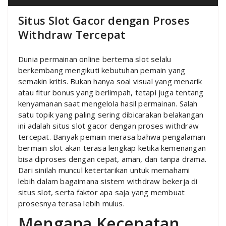
Situs Slot Gacor dengan Proses
Withdraw Tercepat
Dunia permainan online bertema slot selalu
berkembang mengikuti kebutuhan pemain yang
semakin kritis. Bukan hanya soal visual yang menarik
atau fitur bonus yang berlimpah, tetapi juga tentang
kenyamanan saat mengelola hasil permainan. Salah
satu topik yang paling sering dibicarakan belakangan
ini adalah situs slot gacor dengan proses withdraw
tercepat. Banyak pemain merasa bahwa pengalaman
bermain slot akan terasa lengkap ketika kemenangan
bisa diproses dengan cepat, aman, dan tanpa drama.
Dari sinilah muncul ketertarikan untuk memahami
lebih dalam bagaimana sistem withdraw bekerja di
situs slot, serta faktor apa saja yang membuat
prosesnya terasa lebih mulus.
Mengapa Kecepatan