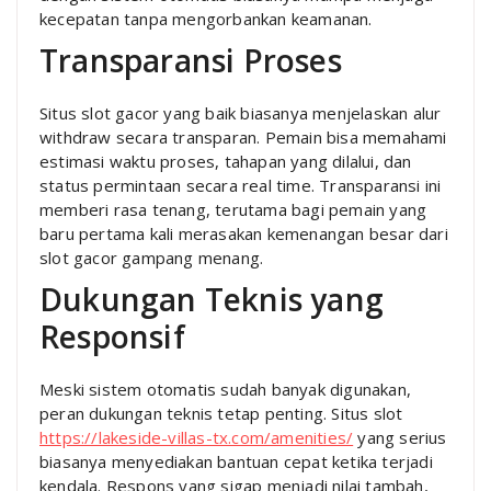
kecepatan tanpa mengorbankan keamanan.
Transparansi Proses
Situs slot gacor yang baik biasanya menjelaskan alur
withdraw secara transparan. Pemain bisa memahami
estimasi waktu proses, tahapan yang dilalui, dan
status permintaan secara real time. Transparansi ini
memberi rasa tenang, terutama bagi pemain yang
baru pertama kali merasakan kemenangan besar dari
slot gacor gampang menang.
Dukungan Teknis yang
Responsif
Meski sistem otomatis sudah banyak digunakan,
peran dukungan teknis tetap penting. Situs slot
https://lakeside-villas-tx.com/amenities/
yang serius
biasanya menyediakan bantuan cepat ketika terjadi
kendala. Respons yang sigap menjadi nilai tambah,