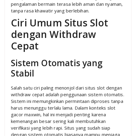
pengalaman bermain terasa lebih aman dan nyaman,
tanpa rasa khawatir yang berlebihan.
Ciri Umum Situs Slot
dengan Withdraw
Cepat
Sistem Otomatis yang
Stabil
Salah satu ciri paling menonjol dari situs slot dengan
withdraw cepat adalah penggunaan sistem otomatis.
Sistem ini memungkinkan permintaan diproses tanpa
harus menunggu terlalu lama. Dalam konteks slot
gacor maxwin, hal ini menjadi penting karena
kemenangan besar sering kali membutuhkan
verifikasi yang lebih rapi. Situs yang sudah siap
dengan sistem otomatis biasanya mampu menjaga