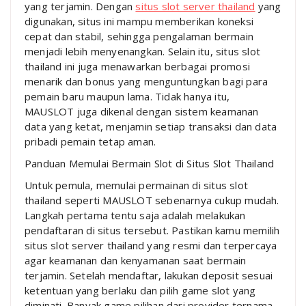
yang terjamin. Dengan
situs slot server thailand
yang
digunakan, situs ini mampu memberikan koneksi
cepat dan stabil, sehingga pengalaman bermain
menjadi lebih menyenangkan. Selain itu, situs slot
thailand ini juga menawarkan berbagai promosi
menarik dan bonus yang menguntungkan bagi para
pemain baru maupun lama. Tidak hanya itu,
MAUSLOT juga dikenal dengan sistem keamanan
data yang ketat, menjamin setiap transaksi dan data
pribadi pemain tetap aman.
Panduan Memulai Bermain Slot di Situs Slot Thailand
Untuk pemula, memulai permainan di situs slot
thailand seperti MAUSLOT sebenarnya cukup mudah.
Langkah pertama tentu saja adalah melakukan
pendaftaran di situs tersebut. Pastikan kamu memilih
situs slot server thailand yang resmi dan terpercaya
agar keamanan dan kenyamanan saat bermain
terjamin. Setelah mendaftar, lakukan deposit sesuai
ketentuan yang berlaku dan pilih game slot yang
diminati. Banyak game pilihan dari provider ternama