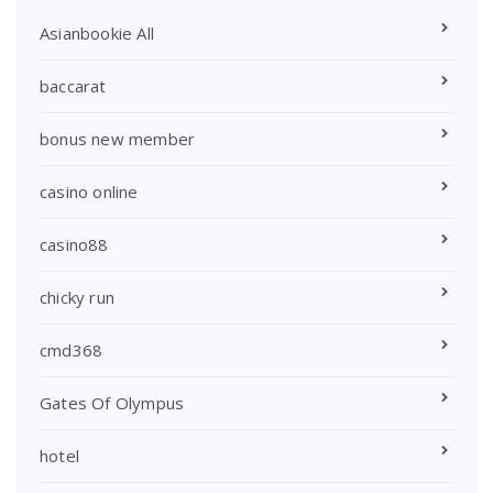
Asianbookie All
baccarat
bonus new member
casino online
casino88
chicky run
cmd368
Gates Of Olympus
hotel