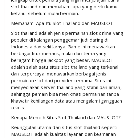
slot thailand dan memahami apa yang perlu kamu
ketahui sebelum mulai bermain.
Memahami Apa Itu Slot Thailand dan MAUSLOT
Slot thailand adalah jenis permainan slot online yang
populer di kalangan penggemar judi daring di
Indonesia dan sekitarnya. Game ini menawarkan
berbagai fitur menarik, mulai dari tema yang
beragam hingga jackpot yang besar. MAUSLOT
adalah salah satu situs slot thailand yang terkenal
dan terpercaya, menawarkan berbagai jenis
permainan slot dari provider ternama. Situs ini
menyediakan server thailand yang stabil dan aman,
sehingga pemain bisa menikmati permainan tanpa
khawatir kehilangan data atau mengalami gangguan
teknis.
Kenapa Memilih Situs Slot Thailand dan MAUSLOT?
Keunggulan utama dari situs slot thailand seperti
MAUSLOT adalah kualitas layanan dan keamanan