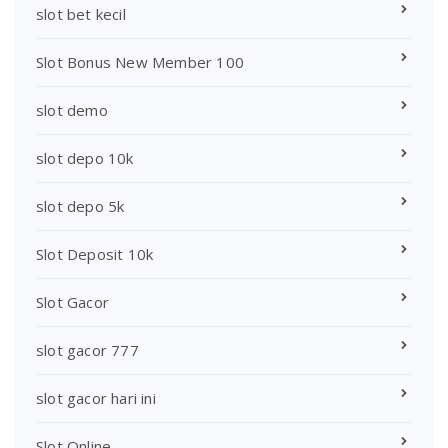
slot bet kecil
Slot Bonus New Member 100
slot demo
slot depo 10k
slot depo 5k
Slot Deposit 10k
Slot Gacor
slot gacor 777
slot gacor hari ini
Slot Online