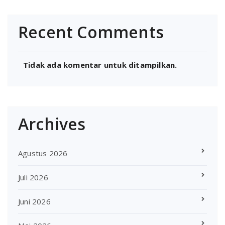
Recent Comments
Tidak ada komentar untuk ditampilkan.
Archives
Agustus 2026
Juli 2026
Juni 2026