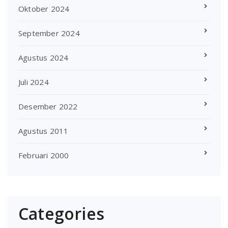
Oktober 2024
September 2024
Agustus 2024
Juli 2024
Desember 2022
Agustus 2011
Februari 2000
Categories