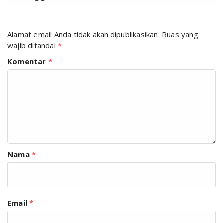
Alamat email Anda tidak akan dipublikasikan.
Ruas yang
wajib ditandai
*
Komentar
*
Nama
*
Email
*