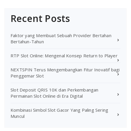
Recent Posts
Faktor yang Membuat Sebuah Provider Bertahan
Bertahun-Tahun
RTP Slot Online: Mengenal Konsep Return to Player
NEXTSPIN Terus Mengembangkan Fitur Inovatif bagi
Penggemar Slot
Slot Deposit QRIS 10K dan Perkembangan
Permainan Slot Online di Era Digital
Kombinasi Simbol Slot Gacor Yang Paling Sering
Muncul