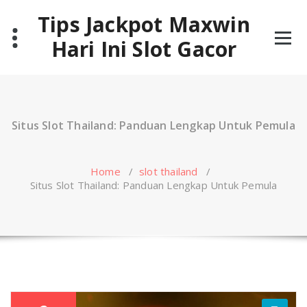
Skip
Tips Jackpot Maxwin
to
content
Hari Ini Slot Gacor
Situs Slot Thailand: Panduan Lengkap Untuk Pemula
Home
/
slot thailand
/
Situs Slot Thailand: Panduan Lengkap Untuk Pemula