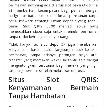
permainan slot yang ada di situs slot pakai QRIS. Hal
ini memberikan kesempatan bagi pemain dengan
budget terbatas untuk menikmati permainan tanpa
perlu khawatir tentang jumlah deposit yang terlalu
besar. Slot QRIS 5000 menjadi solusi yang
memudahkan siapa saja untuk memulai permainan
tanpa risiko kehilangan banyak uang.
Tidak hanya itu, slot depo 5k juga memberikan
kenyamanan karena saldo langsung masuk ke akun
permainan, tanpa adanya potongan biaya atau
transfer yang memakan waktu. Ini tentu saja sangat
menguntungkan, terutama bagi mereka yang ingin
langsung bermain setelah melakukan deposit.
Situs Slot QRIS:
Kenyamanan Bermain
Tanpa Hambatan