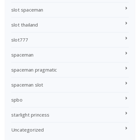
slot spaceman
slot thailand
slot777
spaceman
spaceman pragmatic
spaceman slot
spbo
starlight princess
Uncategorized