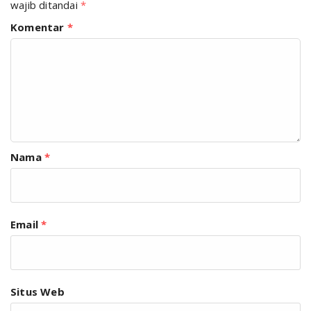
wajib ditandai
*
Komentar
*
Nama
*
Email
*
Situs Web