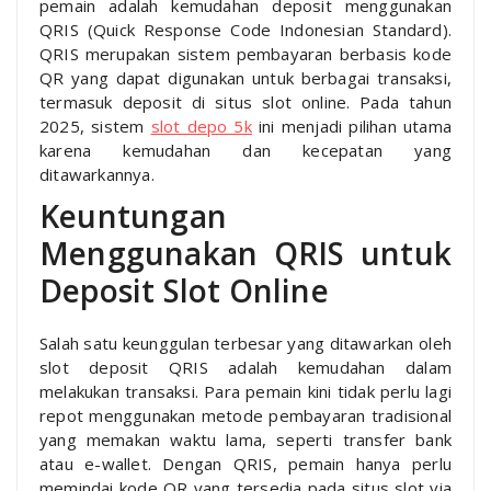
pemain adalah kemudahan deposit menggunakan
QRIS (Quick Response Code Indonesian Standard).
QRIS merupakan sistem pembayaran berbasis kode
QR yang dapat digunakan untuk berbagai transaksi,
termasuk deposit di situs slot online. Pada tahun
2025, sistem
slot depo 5k
ini menjadi pilihan utama
karena kemudahan dan kecepatan yang
ditawarkannya.
Keuntungan
Menggunakan QRIS untuk
Deposit Slot Online
Salah satu keunggulan terbesar yang ditawarkan oleh
slot deposit QRIS adalah kemudahan dalam
melakukan transaksi. Para pemain kini tidak perlu lagi
repot menggunakan metode pembayaran tradisional
yang memakan waktu lama, seperti transfer bank
atau e-wallet. Dengan QRIS, pemain hanya perlu
memindai kode QR yang tersedia pada situs slot via