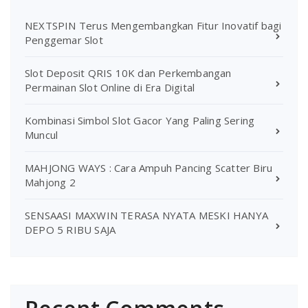
NEXTSPIN Terus Mengembangkan Fitur Inovatif bagi
Penggemar Slot
Slot Deposit QRIS 10K dan Perkembangan
Permainan Slot Online di Era Digital
Kombinasi Simbol Slot Gacor Yang Paling Sering
Muncul
MAHJONG WAYS : Cara Ampuh Pancing Scatter Biru
Mahjong 2
SENSAASI MAXWIN TERASA NYATA MESKI HANYA
DEPO 5 RIBU SAJA