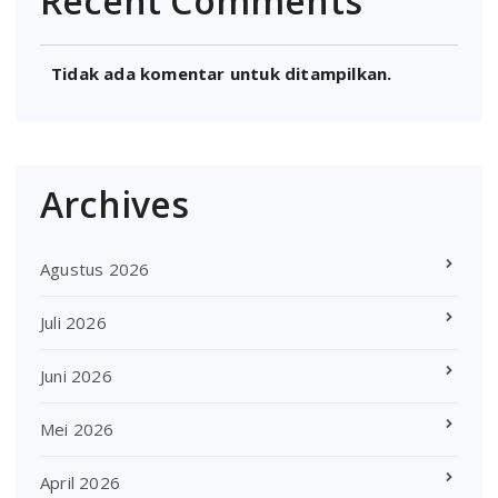
Recent Comments
Tidak ada komentar untuk ditampilkan.
Archives
Agustus 2026
Juli 2026
Juni 2026
Mei 2026
April 2026