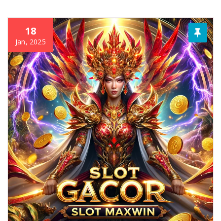
18
Jan, 2025