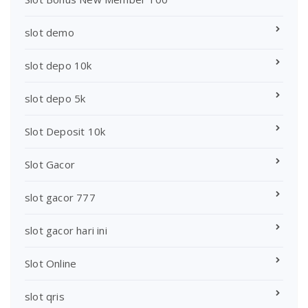
slot demo
slot depo 10k
slot depo 5k
Slot Deposit 10k
Slot Gacor
slot gacor 777
slot gacor hari ini
Slot Online
slot qris