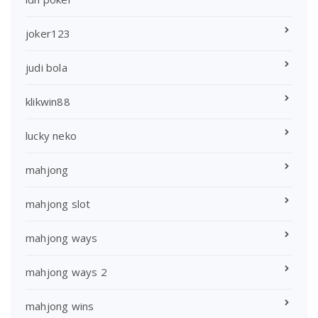
joker123
judi bola
klikwin88
lucky neko
mahjong
mahjong slot
mahjong ways
mahjong ways 2
mahjong wins