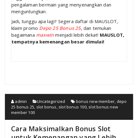
pengalaman bermain yang menyenangkan dan
menguntungkan.
Jadi, tunggu apa lagi? Segera daftar di MAUSLOT,
klaim promo
Depo 25 Bonus 25
, dan temukan
bagaimana
maxwin
menjadi lebih dekat!
MAUSLOT,
tempatnya kemenangan besar dimulai!
admin
Uncategorized
bonus new member
,
depo
25 bonus 25
,
slot bonus
,
slot bonus 100
,
slot bonus new
member 100
Cara Maksimalkan Bonus Slot
untuk Kemenangan yang Lebih