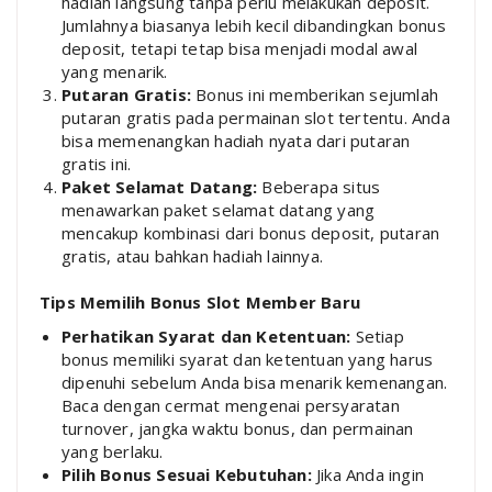
hadiah langsung tanpa perlu melakukan deposit.
Jumlahnya biasanya lebih kecil dibandingkan bonus
deposit, tetapi tetap bisa menjadi modal awal
yang menarik.
Putaran Gratis:
Bonus ini memberikan sejumlah
putaran gratis pada permainan slot tertentu. Anda
bisa memenangkan hadiah nyata dari putaran
gratis ini.
Paket Selamat Datang:
Beberapa situs
menawarkan paket selamat datang yang
mencakup kombinasi dari bonus deposit, putaran
gratis, atau bahkan hadiah lainnya.
Tips Memilih Bonus Slot Member Baru
Perhatikan Syarat dan Ketentuan:
Setiap
bonus memiliki syarat dan ketentuan yang harus
dipenuhi sebelum Anda bisa menarik kemenangan.
Baca dengan cermat mengenai persyaratan
turnover, jangka waktu bonus, dan permainan
yang berlaku.
Pilih Bonus Sesuai Kebutuhan:
Jika Anda ingin