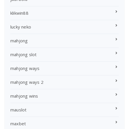
klikwin88
lucky neko
mahjong
mahjong slot
mahjong ways
mahjong ways 2
mahjong wins
mauslot
maxbet