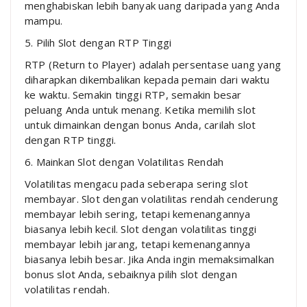
menghabiskan lebih banyak uang daripada yang Anda
mampu.
5. Pilih Slot dengan RTP Tinggi
RTP (Return to Player) adalah persentase uang yang
diharapkan dikembalikan kepada pemain dari waktu
ke waktu. Semakin tinggi RTP, semakin besar
peluang Anda untuk menang. Ketika memilih slot
untuk dimainkan dengan bonus Anda, carilah slot
dengan RTP tinggi.
6. Mainkan Slot dengan Volatilitas Rendah
Volatilitas mengacu pada seberapa sering slot
membayar. Slot dengan volatilitas rendah cenderung
membayar lebih sering, tetapi kemenangannya
biasanya lebih kecil. Slot dengan volatilitas tinggi
membayar lebih jarang, tetapi kemenangannya
biasanya lebih besar. Jika Anda ingin memaksimalkan
bonus slot Anda, sebaiknya pilih slot dengan
volatilitas rendah.