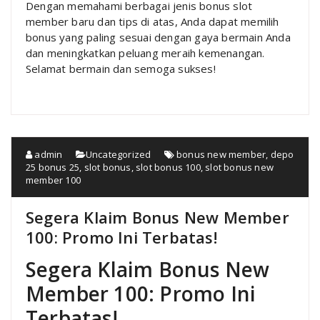
Dengan memahami berbagai jenis bonus slot
member baru dan tips di atas, Anda dapat memilih
bonus yang paling sesuai dengan gaya bermain Anda
dan meningkatkan peluang meraih kemenangan.
Selamat bermain dan semoga sukses!
admin
Uncategorized
bonus new member
,
depo
25 bonus 25
,
slot bonus
,
slot bonus 100
,
slot bonus new
member 100
Segera Klaim Bonus New Member
100: Promo Ini Terbatas!
Segera Klaim Bonus New
Member 100: Promo Ini
Terbatas!