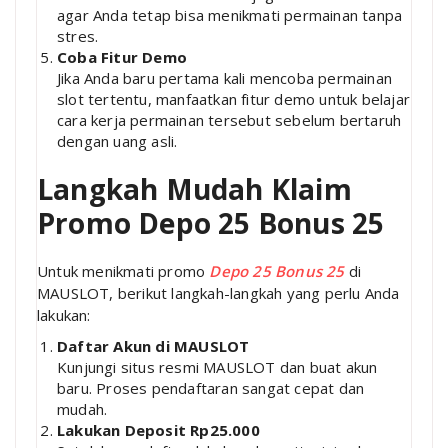
agar Anda tetap bisa menikmati permainan tanpa
stres.
Coba Fitur Demo
Jika Anda baru pertama kali mencoba permainan
slot tertentu, manfaatkan fitur demo untuk belajar
cara kerja permainan tersebut sebelum bertaruh
dengan uang asli.
Langkah Mudah Klaim
Promo Depo 25 Bonus 25
Untuk menikmati promo
Depo 25 Bonus 25
di
MAUSLOT, berikut langkah-langkah yang perlu Anda
lakukan:
Daftar Akun di MAUSLOT
Kunjungi situs resmi MAUSLOT dan buat akun
baru. Proses pendaftaran sangat cepat dan
mudah.
Lakukan Deposit Rp25.000