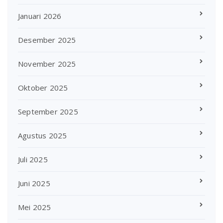
Januari 2026
Desember 2025
November 2025
Oktober 2025
September 2025
Agustus 2025
Juli 2025
Juni 2025
Mei 2025