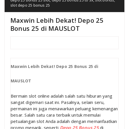
slot depo 25 bonus 25
Maxwin Lebih Dekat! Depo 25
Bonus 25 di MAUSLOT
Maxwin Lebih Dekat! Depo 25 Bonus 25 di
MAUSLOT
Bermain slot online adalah salah satu hiburan yang
sangat digemari saat ini. Pasalnya, selain seru,
permainan ini juga menawarkan peluang kemenangan
besar. Salah satu cara terbaik untuk memulai
petualangan slot Anda adalah dengan memanfaatkan
promo menarik, seperti
Depo 25 Bonus 25
di