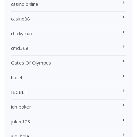
casino online
casino88
chicky run
cmd368
Gates Of Olympus
hotel
IBCBET
idn poker
joker123
judi bola