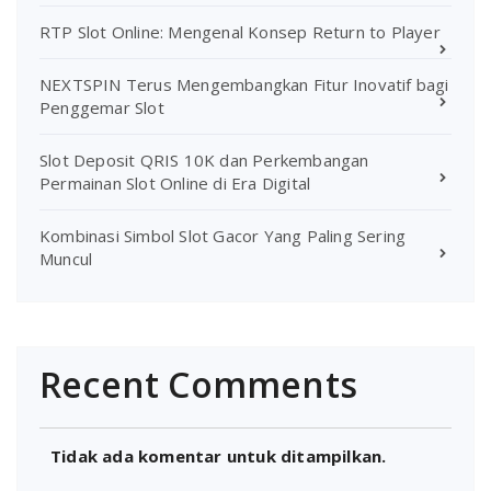
RTP Slot Online: Mengenal Konsep Return to Player
NEXTSPIN Terus Mengembangkan Fitur Inovatif bagi
Penggemar Slot
Slot Deposit QRIS 10K dan Perkembangan
Permainan Slot Online di Era Digital
Kombinasi Simbol Slot Gacor Yang Paling Sering
Muncul
Recent Comments
Tidak ada komentar untuk ditampilkan.