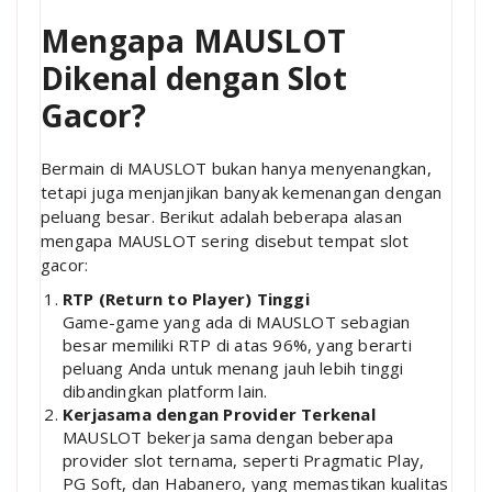
Mengapa MAUSLOT
Dikenal dengan Slot
Gacor?
Bermain di MAUSLOT bukan hanya menyenangkan,
tetapi juga menjanjikan banyak kemenangan dengan
peluang besar. Berikut adalah beberapa alasan
mengapa MAUSLOT sering disebut tempat slot
gacor:
RTP (Return to Player) Tinggi
Game-game yang ada di MAUSLOT sebagian
besar memiliki RTP di atas 96%, yang berarti
peluang Anda untuk menang jauh lebih tinggi
dibandingkan platform lain.
Kerjasama dengan Provider Terkenal
MAUSLOT bekerja sama dengan beberapa
provider slot ternama, seperti Pragmatic Play,
PG Soft, dan Habanero, yang memastikan kualitas