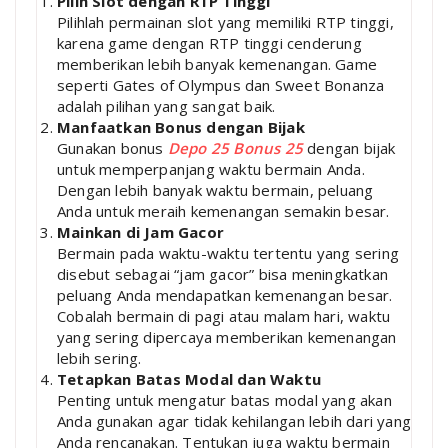
Pilih Slot dengan RTP Tinggi
Pilihlah permainan slot yang memiliki RTP tinggi,
karena game dengan RTP tinggi cenderung
memberikan lebih banyak kemenangan. Game
seperti Gates of Olympus dan Sweet Bonanza
adalah pilihan yang sangat baik.
Manfaatkan Bonus dengan Bijak
Gunakan bonus
Depo 25 Bonus 25
dengan bijak
untuk memperpanjang waktu bermain Anda.
Dengan lebih banyak waktu bermain, peluang
Anda untuk meraih kemenangan semakin besar.
Mainkan di Jam Gacor
Bermain pada waktu-waktu tertentu yang sering
disebut sebagai “jam gacor” bisa meningkatkan
peluang Anda mendapatkan kemenangan besar.
Cobalah bermain di pagi atau malam hari, waktu
yang sering dipercaya memberikan kemenangan
lebih sering.
Tetapkan Batas Modal dan Waktu
Penting untuk mengatur batas modal yang akan
Anda gunakan agar tidak kehilangan lebih dari yang
Anda rencanakan. Tentukan juga waktu bermain