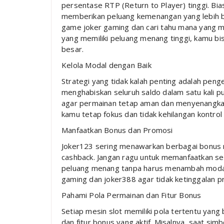
persentase RTP (Return to Player) tinggi. Bi
memberikan peluang kemenangan yang lebih be
game joker gaming dan cari tahu mana yang 
yang memiliki peluang menang tinggi, kamu b
besar.
Kelola Modal dengan Baik
Strategi yang tidak kalah penting adalah peng
menghabiskan seluruh saldo dalam satu kali 
agar permainan tetap aman dan menyenangkan
kamu tetap fokus dan tidak kehilangan kontrol
Manfaatkan Bonus dan Promosi
Joker123 sering menawarkan berbagai bonus me
cashback. Jangan ragu untuk memanfaatkan s
peluang menang tanpa harus menambah modal. P
gaming dan joker388 agar tidak ketinggalan 
Pahami Pola Permainan dan Fitur Bonus
Setiap mesin slot memiliki pola tertentu yang 
dan fitur bonus yang aktif. Misalnya, saat simb