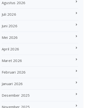
Agustus 2026
Juli 2026
Juni 2026
Mei 2026
April 2026
Maret 2026
Februari 2026
Januari 2026
Desember 2025
November 2025