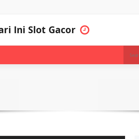
ri Ini Slot Gacor
Search
for: