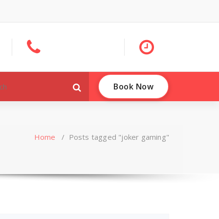
Book Now
Home
/
Posts tagged "joker gaming"