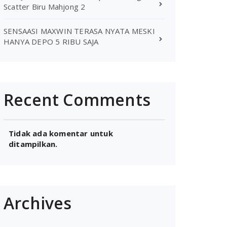
Scatter Biru Mahjong 2
SENSAASI MAXWIN TERASA NYATA MESKI
HANYA DEPO 5 RIBU SAJA
Recent Comments
Tidak ada komentar untuk
ditampilkan.
Archives