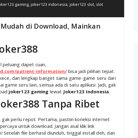
oker123 gaming
,
joker123 indonesia
,
joker123 slot
,
slot
8 Mudah di Download, Mainkan
Joker388
il peluang dapet cuan,
d.com/patient-information/
bisa jadi pilihan tepat.
 kece, dan lengkap banget sama game-game seru dari
 game seru lain, semua ada di satu aplikasi. Jadi, gak
load
joker123 gaming
lewat
Joker123 Indonesia
.
oker388 Tanpa Ribet
gak perlu repot. Pertama, pastiin koneksi internet
rpercaya untuk download. Jangan asal klik link
etelah file berhasil diunduh, tinggal install deh, dan