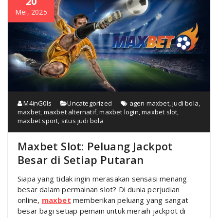
20
Mei, 2025
M4inG0ls
Uncategorized
agen maxbet
,
judi bola
,
maxbet
,
maxbet alternatif
,
maxbet login
,
maxbet slot
,
maxbet sport
,
situs judi bola
Maxbet Slot: Peluang Jackpot
Besar di Setiap Putaran
Siapa yang tidak ingin merasakan sensasi menang
besar dalam permainan slot? Di dunia perjudian
online,
maxbet
memberikan peluang yang sangat
besar bagi setiap pemain untuk meraih jackpot di