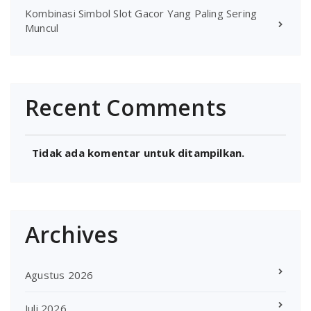
Kombinasi Simbol Slot Gacor Yang Paling Sering
Muncul
Recent Comments
Tidak ada komentar untuk ditampilkan.
Archives
Agustus 2026
Juli 2026