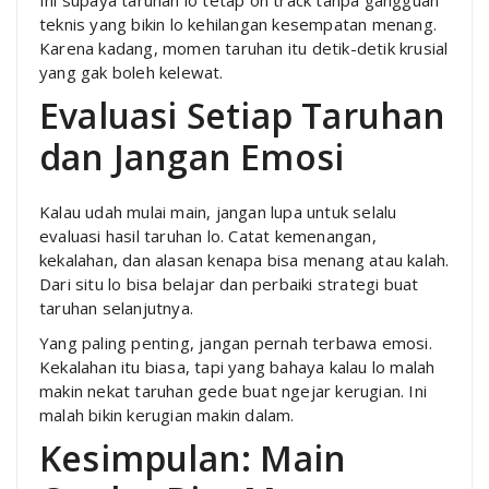
teknis yang bikin lo kehilangan kesempatan menang.
Karena kadang, momen taruhan itu detik-detik krusial
yang gak boleh kelewat.
Evaluasi Setiap Taruhan
dan Jangan Emosi
Kalau udah mulai main, jangan lupa untuk selalu
evaluasi hasil taruhan lo. Catat kemenangan,
kekalahan, dan alasan kenapa bisa menang atau kalah.
Dari situ lo bisa belajar dan perbaiki strategi buat
taruhan selanjutnya.
Yang paling penting, jangan pernah terbawa emosi.
Kekalahan itu biasa, tapi yang bahaya kalau lo malah
makin nekat taruhan gede buat ngejar kerugian. Ini
malah bikin kerugian makin dalam.
Kesimpulan: Main