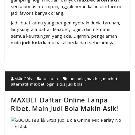
serta bonus melimpah, nggak heran kalau platform ini
jadi favorit banyak orang.
Jadi, buat kamu yang pengen nyobain dunia taruhan,
langsung aja daftar Maxbet, login, dan nikmatin
semua keuntungan yang ada. Dijamin, pengalaman
main
judi bola
kamu bakal beda dari sebelumnya!
M4inG0ls
judi bola
judi bola
,
maxbet
,
maxbet
alternatif
,
maxbet login
,
situs judi bola
MAXBET Daftar Online Tanpa
Ribet, Main Judi Bola Makin Asik!