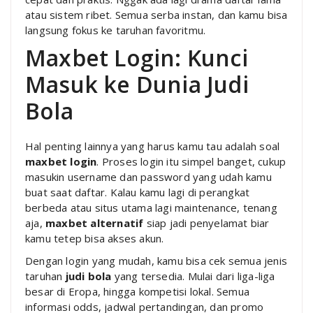
atau sistem ribet. Semua serba instan, dan kamu bisa
langsung fokus ke taruhan favoritmu.
Maxbet Login: Kunci
Masuk ke Dunia Judi
Bola
Hal penting lainnya yang harus kamu tau adalah soal
maxbet login
. Proses login itu simpel banget, cukup
masukin username dan password yang udah kamu
buat saat daftar. Kalau kamu lagi di perangkat
berbeda atau situs utama lagi maintenance, tenang
aja,
maxbet alternatif
siap jadi penyelamat biar
kamu tetep bisa akses akun.
Dengan login yang mudah, kamu bisa cek semua jenis
taruhan
judi bola
yang tersedia. Mulai dari liga-liga
besar di Eropa, hingga kompetisi lokal. Semua
informasi odds, jadwal pertandingan, dan promo