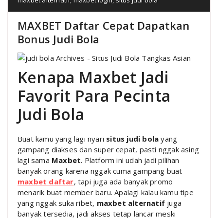
MAXBET Daftar Cepat Dapatkan
Bonus Judi Bola
Kenapa Maxbet Jadi
Favorit Para Pecinta
Judi Bola
Buat kamu yang lagi nyari
situs judi bola
yang
gampang diakses dan super cepat, pasti nggak asing
lagi sama
Maxbet
. Platform ini udah jadi pilihan
banyak orang karena nggak cuma gampang buat
maxbet daftar
, tapi juga ada banyak promo
menarik buat member baru. Apalagi kalau kamu tipe
yang nggak suka ribet,
maxbet alternatif
juga
banyak tersedia, jadi akses tetap lancar meski