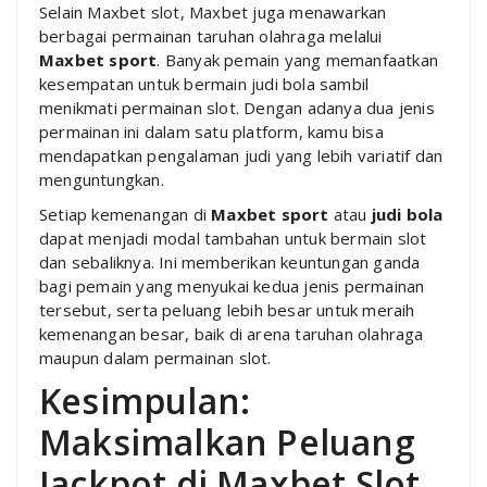
Selain Maxbet slot, Maxbet juga menawarkan
berbagai permainan taruhan olahraga melalui
Maxbet sport
. Banyak pemain yang memanfaatkan
kesempatan untuk bermain judi bola sambil
menikmati permainan slot. Dengan adanya dua jenis
permainan ini dalam satu platform, kamu bisa
mendapatkan pengalaman judi yang lebih variatif dan
menguntungkan.
Setiap kemenangan di
Maxbet sport
atau
judi bola
dapat menjadi modal tambahan untuk bermain slot
dan sebaliknya. Ini memberikan keuntungan ganda
bagi pemain yang menyukai kedua jenis permainan
tersebut, serta peluang lebih besar untuk meraih
kemenangan besar, baik di arena taruhan olahraga
maupun dalam permainan slot.
Kesimpulan:
Maksimalkan Peluang
Jackpot di Maxbet Slot