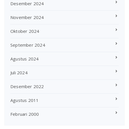
Desember 2024
November 2024
Oktober 2024
September 2024
Agustus 2024
Juli 2024
Desember 2022
Agustus 2011
Februari 2000