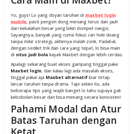
Yo, guys! Lo yang doyan taruhan di
maxbet login
mobile
, pasti pengen dong menang terus dan jauh
dari kekalahan besar yang bikin dompet nangis.
Sayangnya, banyak yang cuma fokus cari hoki doang
tanpa mikir strategi, akhirnya malah zonk. Padahal,
dengan sedikit trik dan cara yang tepat, lo bisa main
di
situs judi bola
kayak Maxbet dengan lebih cerdas.
Apalagi sekarang buat akses gampang tinggal pake
Maxbet login
, dan kalau lagi ada masalah akses,
tinggal pakai aja
Maxbet alternatif
biar tetap
lancar taruhan tanpa drama. Tapi selain itu, ada
beberapa tips yang wajib banget lo tahu supaya gak
kebobolan besar dan bisa menang secara konsisten!
Pahami Modal dan Atur
Batas Taruhan dengan
Ketat