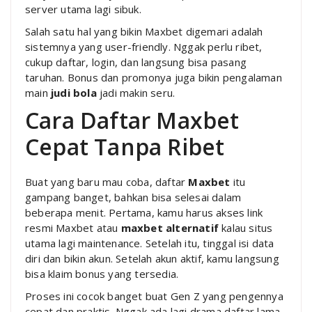
server utama lagi sibuk.
Salah satu hal yang bikin Maxbet digemari adalah
sistemnya yang user-friendly. Nggak perlu ribet,
cukup daftar, login, dan langsung bisa pasang
taruhan. Bonus dan promonya juga bikin pengalaman
main
judi bola
jadi makin seru.
Cara Daftar Maxbet
Cepat Tanpa Ribet
Buat yang baru mau coba, daftar
Maxbet
itu
gampang banget, bahkan bisa selesai dalam
beberapa menit. Pertama, kamu harus akses link
resmi Maxbet atau
maxbet alternatif
kalau situs
utama lagi maintenance. Setelah itu, tinggal isi data
diri dan bikin akun. Setelah akun aktif, kamu langsung
bisa klaim bonus yang tersedia.
Proses ini cocok banget buat Gen Z yang pengennya
cepat dan praktis. Nggak ada lagi drama daftar lama