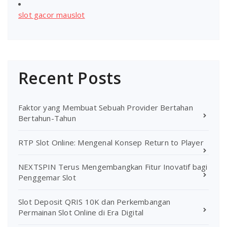
slot gacor mauslot
Recent Posts
Faktor yang Membuat Sebuah Provider Bertahan
Bertahun-Tahun
RTP Slot Online: Mengenal Konsep Return to Player
NEXTSPIN Terus Mengembangkan Fitur Inovatif bagi
Penggemar Slot
Slot Deposit QRIS 10K dan Perkembangan
Permainan Slot Online di Era Digital