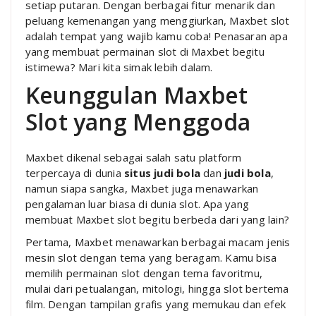
setiap putaran. Dengan berbagai fitur menarik dan
peluang kemenangan yang menggiurkan, Maxbet slot
adalah tempat yang wajib kamu coba! Penasaran apa
yang membuat permainan slot di Maxbet begitu
istimewa? Mari kita simak lebih dalam.
Keunggulan Maxbet
Slot yang Menggoda
Maxbet dikenal sebagai salah satu platform
terpercaya di dunia
situs judi bola
dan
judi bola
,
namun siapa sangka, Maxbet juga menawarkan
pengalaman luar biasa di dunia slot. Apa yang
membuat Maxbet slot begitu berbeda dari yang lain?
Pertama, Maxbet menawarkan berbagai macam jenis
mesin slot dengan tema yang beragam. Kamu bisa
memilih permainan slot dengan tema favoritmu,
mulai dari petualangan, mitologi, hingga slot bertema
film. Dengan tampilan grafis yang memukau dan efek