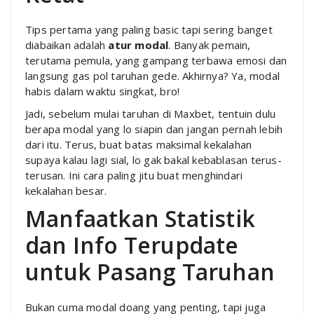
Tips pertama yang paling basic tapi sering banget
diabaikan adalah
atur modal
. Banyak pemain,
terutama pemula, yang gampang terbawa emosi dan
langsung gas pol taruhan gede. Akhirnya? Ya, modal
habis dalam waktu singkat, bro!
Jadi, sebelum mulai taruhan di Maxbet, tentuin dulu
berapa modal yang lo siapin dan jangan pernah lebih
dari itu. Terus, buat batas maksimal kekalahan
supaya kalau lagi sial, lo gak bakal kebablasan terus-
terusan. Ini cara paling jitu buat menghindari
kekalahan besar.
Manfaatkan Statistik
dan Info Terupdate
untuk Pasang Taruhan
Bukan cuma modal doang yang penting, tapi juga