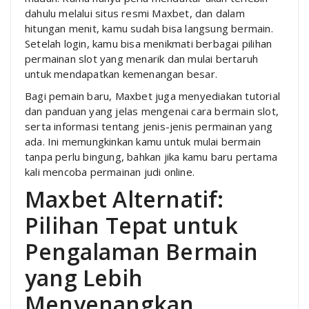
dahulu melalui situs resmi Maxbet, dan dalam
hitungan menit, kamu sudah bisa langsung bermain.
Setelah login, kamu bisa menikmati berbagai pilihan
permainan slot yang menarik dan mulai bertaruh
untuk mendapatkan kemenangan besar.
Bagi pemain baru, Maxbet juga menyediakan tutorial
dan panduan yang jelas mengenai cara bermain slot,
serta informasi tentang jenis-jenis permainan yang
ada. Ini memungkinkan kamu untuk mulai bermain
tanpa perlu bingung, bahkan jika kamu baru pertama
kali mencoba permainan judi online.
Maxbet Alternatif:
Pilihan Tepat untuk
Pengalaman Bermain
yang Lebih
Menyenangkan