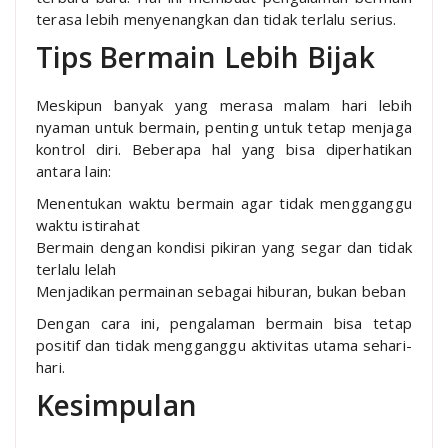
terasa lebih menyenangkan dan tidak terlalu serius.
Tips Bermain Lebih Bijak
Meskipun banyak yang merasa malam hari lebih
nyaman untuk bermain, penting untuk tetap menjaga
kontrol diri. Beberapa hal yang bisa diperhatikan
antara lain:
Menentukan waktu bermain agar tidak mengganggu
waktu istirahat
Bermain dengan kondisi pikiran yang segar dan tidak
terlalu lelah
Menjadikan permainan sebagai hiburan, bukan beban
Dengan cara ini, pengalaman bermain bisa tetap
positif dan tidak mengganggu aktivitas utama sehari-
hari.
Kesimpulan