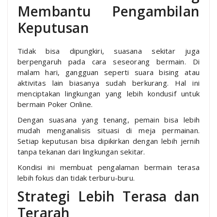
Membantu Pengambilan
Keputusan
Tidak bisa dipungkiri, suasana sekitar juga
berpengaruh pada cara seseorang bermain. Di
malam hari, gangguan seperti suara bising atau
aktivitas lain biasanya sudah berkurang. Hal ini
menciptakan lingkungan yang lebih kondusif untuk
bermain Poker Online.
Dengan suasana yang tenang, pemain bisa lebih
mudah menganalisis situasi di meja permainan.
Setiap keputusan bisa dipikirkan dengan lebih jernih
tanpa tekanan dari lingkungan sekitar.
Kondisi ini membuat pengalaman bermain terasa
lebih fokus dan tidak terburu-buru.
Strategi Lebih Terasa dan
Terarah