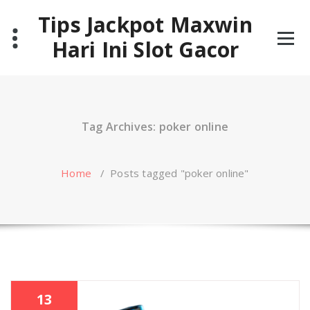
Skip
Tips Jackpot Maxwin
to
content
Hari Ini Slot Gacor
Tag Archives: poker online
Home
/
Posts tagged "poker online"
13