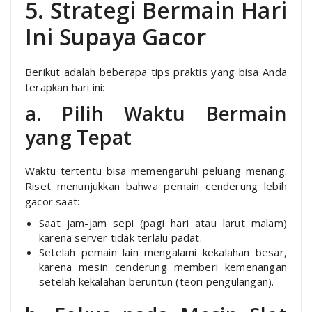
5. Strategi Bermain Hari
Ini Supaya Gacor
Berikut adalah beberapa tips praktis yang bisa Anda
terapkan hari ini:
a. Pilih Waktu Bermain
yang Tepat
Waktu tertentu bisa memengaruhi peluang menang.
Riset menunjukkan bahwa pemain cenderung lebih
gacor saat:
Saat jam-jam sepi (pagi hari atau larut malam)
karena server tidak terlalu padat.
Setelah pemain lain mengalami kekalahan besar,
karena mesin cenderung memberi kemenangan
setelah kekalahan beruntun (teori pengulangan).