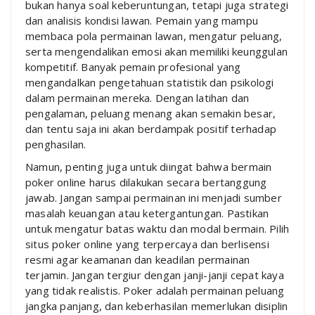
bukan hanya soal keberuntungan, tetapi juga strategi
dan analisis kondisi lawan. Pemain yang mampu
membaca pola permainan lawan, mengatur peluang,
serta mengendalikan emosi akan memiliki keunggulan
kompetitif. Banyak pemain profesional yang
mengandalkan pengetahuan statistik dan psikologi
dalam permainan mereka. Dengan latihan dan
pengalaman, peluang menang akan semakin besar,
dan tentu saja ini akan berdampak positif terhadap
penghasilan.
Namun, penting juga untuk diingat bahwa bermain
poker online harus dilakukan secara bertanggung
jawab. Jangan sampai permainan ini menjadi sumber
masalah keuangan atau ketergantungan. Pastikan
untuk mengatur batas waktu dan modal bermain. Pilih
situs poker online yang terpercaya dan berlisensi
resmi agar keamanan dan keadilan permainan
terjamin. Jangan tergiur dengan janji-janji cepat kaya
yang tidak realistis. Poker adalah permainan peluang
jangka panjang, dan keberhasilan memerlukan disiplin