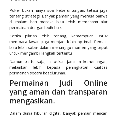
Poker bukan hanya soal keberuntungan, tetapi juga
tentang strategi. Banyak pemain yang merasa bahwa
di malam hari mereka bisa lebih memahami alur
permainan dengan lebih baik.
Ketika pikiran lebih tenang, kemampuan untuk
membaca lawan juga menjadi lebih optimal. Pemain
bisa lebih sabar dalam menunggu momen yang tepat
untuk mengambil langkah tertentu.
Namun tentu saja, ini bukan jaminan kemenangan,
melainkan lebih kepada peningkatan kualitas
permainan secara keseluruhan.
Permainan Judi Online
yang aman dan transparan
mengasikan.
Dalam dunia hiburan digital, banyak pemain mencari