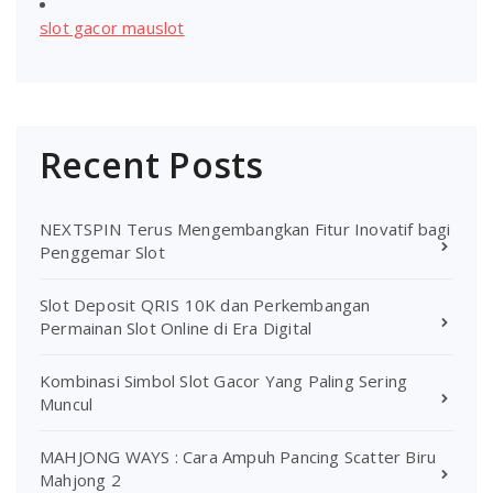
slot gacor mauslot
Recent Posts
NEXTSPIN Terus Mengembangkan Fitur Inovatif bagi
Penggemar Slot
Slot Deposit QRIS 10K dan Perkembangan
Permainan Slot Online di Era Digital
Kombinasi Simbol Slot Gacor Yang Paling Sering
Muncul
MAHJONG WAYS : Cara Ampuh Pancing Scatter Biru
Mahjong 2