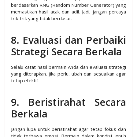
berdasarkan RNG (Random Number Generator) yang
memastikan hasil acak dan adil. Jadi, jangan percaya
trik-trik yang tidak berdasar.
8. Evaluasi dan Perbaiki
Strategi Secara Berkala
Selalu catat hasil bermain Anda dan evaluasi strategi
yang diterapkan. Jika perlu, ubah dan sesuaikan agar
tetap efektif.
9. Beristirahat Secara
Berkala
Jangan lupa untuk beristirahat agar tetap fokus dan
tidak terbawa emosi. Bermain dalam kondisi jenuh