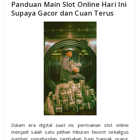
Panduan Main Slot Online Hari Ini
Supaya Gacor dan Cuan Terus
Dalam era digital saat ini, permainan slot online
menjadi salah satu pilihan hiburan favorit sekaligus
sumber penghasilan tambahan bagi banyak orang.