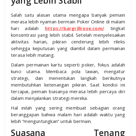
yang Lebih Stabil
Salah satu alasan utama mengapa banyak pemain
merasa lebih nyaman bermain Poker Online di malam
hari adalah
https://bargrillrose.com/
tingkat
konsentrasi yang lebih stabil. Setelah menyelesaikan
aktivitas harian, pikiran cenderung lebih rileks
sehingga keputusan yang diambil dalam permainan
terasa lebih matang.
Dalam permainan kartu seperti poker, fokus adalah
kunci utama. Membaca pola lawan, mengatur
strategi, dan menentukan langkah berikutnya
membutuhkan ketenangan pikiran. Saat kondisi ini
tercapai, pemain biasanya merasa lebih percaya diri
dalam menjalankan strategi mereka.
Hal inilah yang sering membuat sebagian orang
beranggapan bahwa malam hari adalah waktu yang
lebih “menguntungkan” untuk bermain.
Suasana Tenang