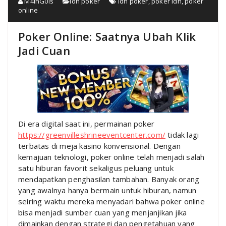
M4inG0ls
idn poker
idn poker
,
poker idn
,
poker
online
Poker Online: Saatnya Ubah Klik
Jadi Cuan
Di era digital saat ini, permainan poker
https://greenvilleshrineeventcenter.com/
tidak lagi
terbatas di meja kasino konvensional. Dengan
kemajuan teknologi, poker online telah menjadi salah
satu hiburan favorit sekaligus peluang untuk
mendapatkan penghasilan tambahan. Banyak orang
yang awalnya hanya bermain untuk hiburan, namun
seiring waktu mereka menyadari bahwa poker online
bisa menjadi sumber cuan yang menjanjikan jika
dimainkan dengan strategi dan pengetahuan yang