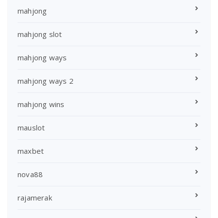
mahjong
mahjong slot
mahjong ways
mahjong ways 2
mahjong wins
mauslot
maxbet
nova88
rajamerak