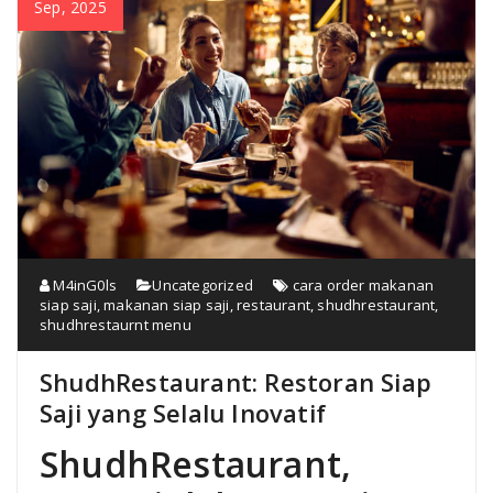
Sep, 2025
M4inG0ls
Uncategorized
cara order makanan
siap saji
,
makanan siap saji
,
restaurant
,
shudhrestaurant
,
shudhrestaurnt menu
ShudhRestaurant: Restoran Siap
Saji yang Selalu Inovatif
ShudhRestaurant,