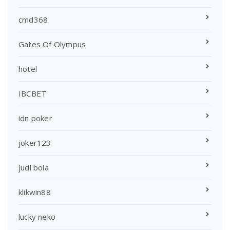
cmd368
Gates Of Olympus
hotel
IBCBET
idn poker
joker123
judi bola
klikwin88
lucky neko