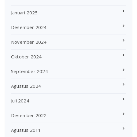
Januari 2025
Desember 2024
November 2024
Oktober 2024
September 2024
Agustus 2024
Juli 2024
Desember 2022
Agustus 2011