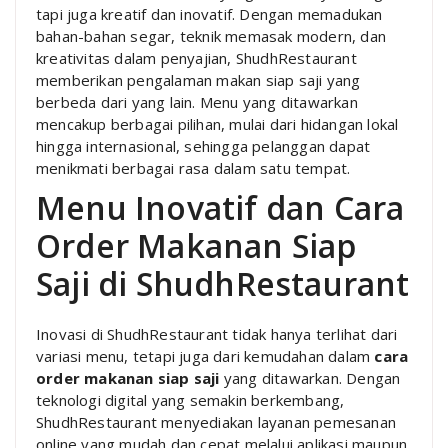
tapi juga kreatif dan inovatif. Dengan memadukan
bahan-bahan segar, teknik memasak modern, dan
kreativitas dalam penyajian, ShudhRestaurant
memberikan pengalaman makan siap saji yang
berbeda dari yang lain. Menu yang ditawarkan
mencakup berbagai pilihan, mulai dari hidangan lokal
hingga internasional, sehingga pelanggan dapat
menikmati berbagai rasa dalam satu tempat.
Menu Inovatif dan Cara
Order Makanan Siap
Saji di ShudhRestaurant
Inovasi di ShudhRestaurant tidak hanya terlihat dari
variasi menu, tetapi juga dari kemudahan dalam
cara
order makanan siap saji
yang ditawarkan. Dengan
teknologi digital yang semakin berkembang,
ShudhRestaurant menyediakan layanan pemesanan
online yang mudah dan cepat melalui aplikasi maupun