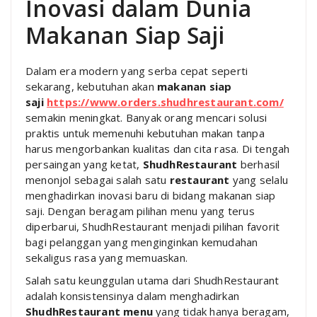
Inovasi dalam Dunia
Makanan Siap Saji
Dalam era modern yang serba cepat seperti
sekarang, kebutuhan akan
makanan siap
saji
https://www.orders.shudhrestaurant.com/
semakin meningkat. Banyak orang mencari solusi
praktis untuk memenuhi kebutuhan makan tanpa
harus mengorbankan kualitas dan cita rasa. Di tengah
persaingan yang ketat,
ShudhRestaurant
berhasil
menonjol sebagai salah satu
restaurant
yang selalu
menghadirkan inovasi baru di bidang makanan siap
saji. Dengan beragam pilihan menu yang terus
diperbarui, ShudhRestaurant menjadi pilihan favorit
bagi pelanggan yang menginginkan kemudahan
sekaligus rasa yang memuaskan.
Salah satu keunggulan utama dari ShudhRestaurant
adalah konsistensinya dalam menghadirkan
ShudhRestaurant menu
yang tidak hanya beragam,