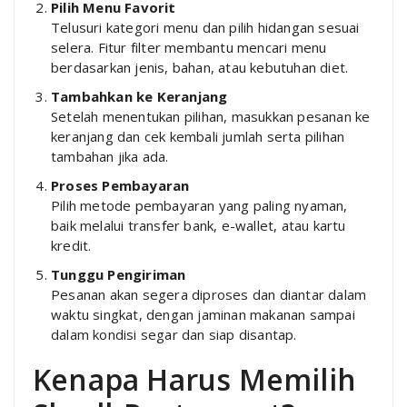
Pilih Menu Favorit
Telusuri kategori menu dan pilih hidangan sesuai
selera. Fitur filter membantu mencari menu
berdasarkan jenis, bahan, atau kebutuhan diet.
Tambahkan ke Keranjang
Setelah menentukan pilihan, masukkan pesanan ke
keranjang dan cek kembali jumlah serta pilihan
tambahan jika ada.
Proses Pembayaran
Pilih metode pembayaran yang paling nyaman,
baik melalui transfer bank, e-wallet, atau kartu
kredit.
Tunggu Pengiriman
Pesanan akan segera diproses dan diantar dalam
waktu singkat, dengan jaminan makanan sampai
dalam kondisi segar dan siap disantap.
Kenapa Harus Memilih