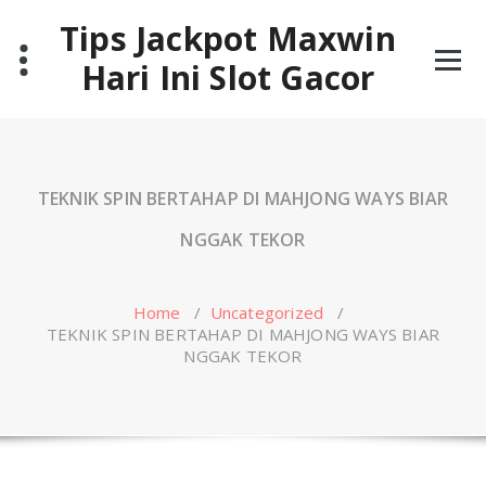
Skip
Tips Jackpot Maxwin
to
content
Hari Ini Slot Gacor
TEKNIK SPIN BERTAHAP DI MAHJONG WAYS BIAR
NGGAK TEKOR
Home
/
Uncategorized
/
TEKNIK SPIN BERTAHAP DI MAHJONG WAYS BIAR
NGGAK TEKOR