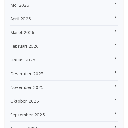
Mei 2026
April 2026
Maret 2026
Februari 2026
Januari 2026
Desember 2025
November 2025
Oktober 2025
September 2025