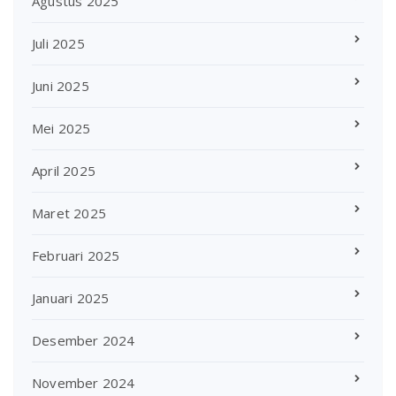
Agustus 2025
Juli 2025
Juni 2025
Mei 2025
April 2025
Maret 2025
Februari 2025
Januari 2025
Desember 2024
November 2024