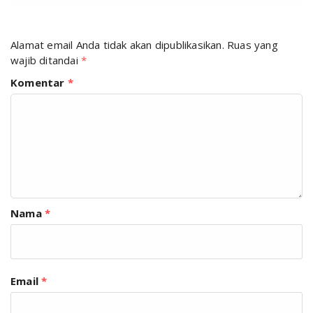
Alamat email Anda tidak akan dipublikasikan.
Ruas yang
wajib ditandai
*
Komentar
*
Nama
*
Email
*