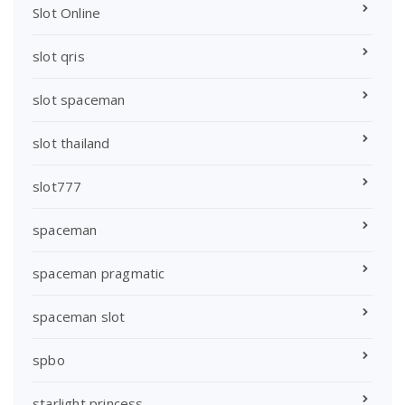
Slot Online
slot qris
slot spaceman
slot thailand
slot777
spaceman
spaceman pragmatic
spaceman slot
spbo
starlight princess