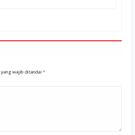
 yang wajib ditandai
*