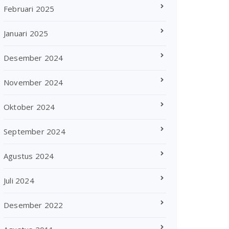
Februari 2025
Januari 2025
Desember 2024
November 2024
Oktober 2024
September 2024
Agustus 2024
Juli 2024
Desember 2022