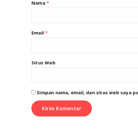
Nama
*
Email
*
Situs Web
Simpan nama, email, dan situs web saya p