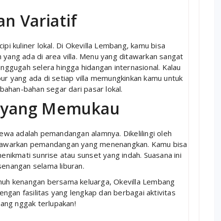
an Variatif
ipi kuliner lokal. Di Okevilla Lembang, kamu bisa
 yang ada di area villa. Menu yang ditawarkan sangat
menggugah selera hingga hidangan internasional. Kalau
pur yang ada di setiap villa memungkinkan kamu untuk
ahan-bahan segar dari pasar lokal.
 yang Memukau
imewa adalah pemandangan alamnya. Dikelilingi oleh
 menawarkan pemandangan yang menenangkan. Kamu bisa
menikmati sunrise atau sunset yang indah. Suasana ini
enangan selama liburan.
penuh kenangan bersama keluarga, Okevilla Lembang
ngan fasilitas yang lengkap dan berbagai aktivitas
 yang nggak terlupakan!