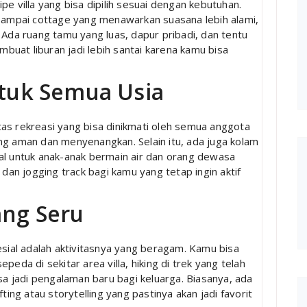
pe villa yang bisa dipilih sesuai dengan kebutuhan.
 sampai cottage yang menawarkan suasana lebih alami,
 Ada ruang tamu yang luas, dapur pribadi, dan tentu
embuat liburan jadi lebih santai karena kamu bisa
ntuk Semua Usia
as rekreasi yang bisa dinikmati oleh semua anggota
ng aman dan menyenangkan. Selain itu, ada juga kolam
al untuk anak-anak bermain air dan orang dewasa
 dan jogging track bagi kamu yang tetap ingin aktif
ang Seru
esial adalah aktivitasnya yang beragam. Kamu bisa
eda di sekitar area villa, hiking di trek yang telah
isa jadi pengalaman baru bagi keluarga. Biasanya, ada
ting atau storytelling yang pastinya akan jadi favorit