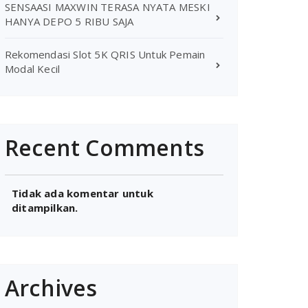
SENSAASI MAXWIN TERASA NYATA MESKI
HANYA DEPO 5 RIBU SAJA
Rekomendasi Slot 5K QRIS Untuk Pemain
Modal Kecil
Recent Comments
Tidak ada komentar untuk
ditampilkan.
Archives