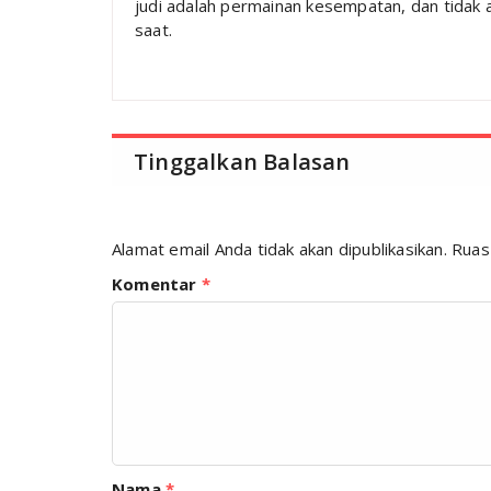
judi adalah permainan kesempatan, dan tidak
saat.
Tinggalkan Balasan
Alamat email Anda tidak akan dipublikasikan.
Ruas
Komentar
*
Nama
*