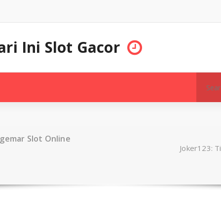
ri Ini Slot Gacor
Search
for:
ggemar Slot Online
Joker123: T