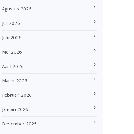
Agustus 2026
Juli 2026
Juni 2026
Mei 2026
April 2026
Maret 2026
Februari 2026
Januari 2026
Desember 2025