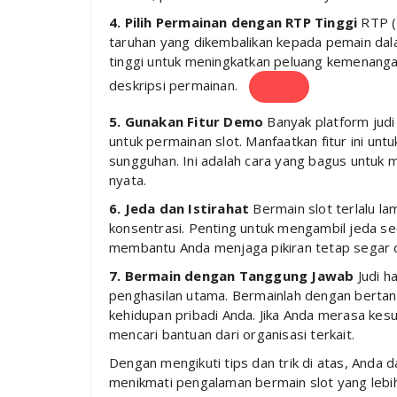
4. Pilih Permainan
dengan RTP Tinggi
RTP (R
taruhan yang dikembalikan kepada pemain dal
tinggi untuk meningkatkan peluang kemenanga
deskripsi permainan.
5. Gunakan Fitur Demo
Banyak platform judi
untuk permainan slot. Manfaatkan fitur ini 
sungguhan. Ini adalah cara yang bagus untu
nyata.
6. Jeda dan Istirahat
Bermain slot terlalu l
konsentrasi. Penting untuk mengambil jeda seca
membantu Anda menjaga pikiran tetap segar 
7. Bermain dengan Tanggung Jawab
Judi h
penghasilan utama. Bermainlah dengan berta
kehidupan pribadi Anda. Jika Anda merasa kesu
mencari bantuan dari organisasi terkait.
Dengan mengikuti tips dan trik di atas, And
menikmati pengalaman bermain slot yang lebi