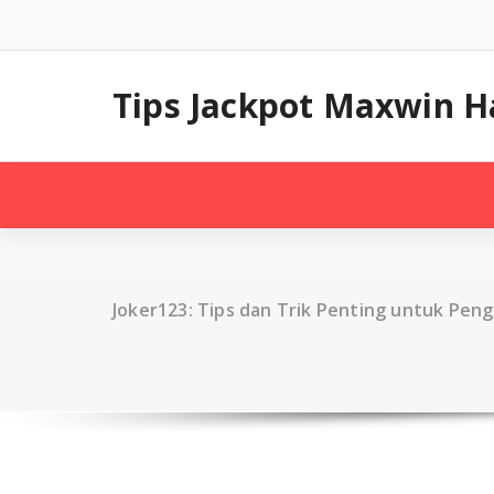
Skip
to
content
Tips Jackpot Maxwin Ha
Joker123: Tips dan Trik Penting untuk Pen