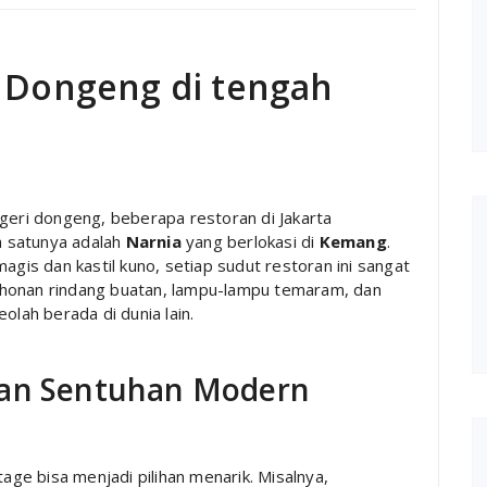
a Dongeng di tengah
egeri dongeng, beberapa restoran di Jakarta
 satunya adalah
Narnia
yang berlokasi di
Kemang
.
agis dan kastil kuno, setiap sudut restoran ini sangat
ohonan rindang buatan, lampu-lampu temaram, dan
ah berada di dunia lain.
gan Sentuhan Modern
tage bisa menjadi pilihan menarik. Misalnya,