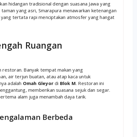
jikan hidangan tradisional dengan suasana Jawa yang
an taman yang asri, Smarapura menawarkan ketenangan
no yang tertata rapi menciptakan atmosfer yang hangat
Tengah Ruangan
an restoran. Banyak tempat makan yang
n, air terjun buatan, atau atap kaca untuk
nya adalah
Omah Gleyor
di
Blok M
. Restoran ini
menggantung, memberikan suasana sejuk dan segar.
 bertema alam juga menambah daya tarik.
 Pengalaman Berbeda