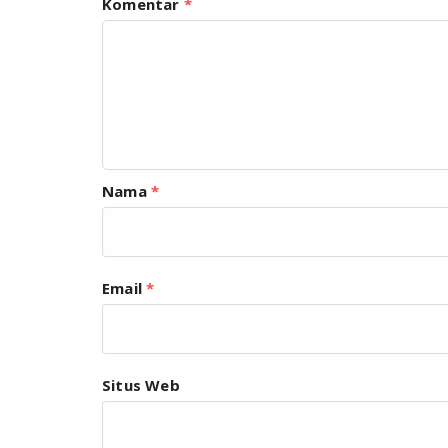
Komentar
*
Nama
*
Email
*
Situs Web