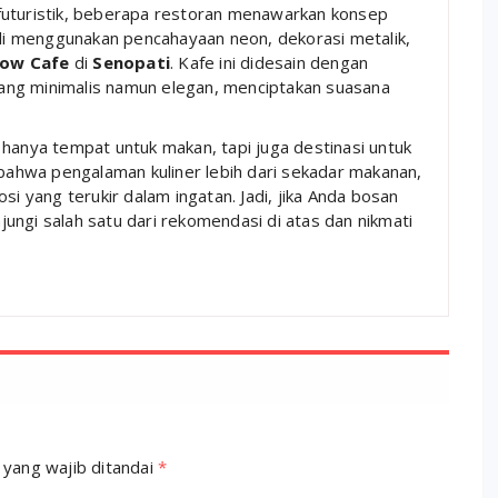
futuristik, beberapa restoran menawarkan konsep
kali menggunakan pencahayaan neon, dekorasi metalik,
low Cafe
di
Senopati
. Kafe ini didesain dengan
ang minimalis namun elegan, menciptakan suasana
 hanya tempat untuk makan, tapi juga destinasi untuk
ahwa pengalaman kuliner lebih dari sekadar makanan,
si yang terukir dalam ingatan. Jadi, jika Anda bosan
ungi salah satu dari rekomendasi di atas dan nikmati
 yang wajib ditandai
*