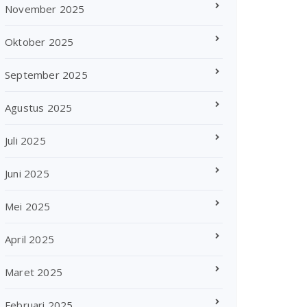
November 2025
Oktober 2025
September 2025
Agustus 2025
Juli 2025
Juni 2025
Mei 2025
April 2025
Maret 2025
Februari 2025