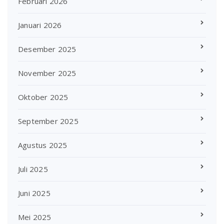
Februari 2026
Januari 2026
Desember 2025
November 2025
Oktober 2025
September 2025
Agustus 2025
Juli 2025
Juni 2025
Mei 2025