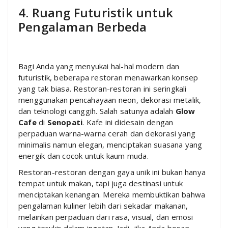
4. Ruang Futuristik untuk
Pengalaman Berbeda
Bagi Anda yang menyukai hal-hal modern dan
futuristik, beberapa restoran menawarkan konsep
yang tak biasa. Restoran-restoran ini seringkali
menggunakan pencahayaan neon, dekorasi metalik,
dan teknologi canggih. Salah satunya adalah
Glow
Cafe
di
Senopati
. Kafe ini didesain dengan
perpaduan warna-warna cerah dan dekorasi yang
minimalis namun elegan, menciptakan suasana yang
energik dan cocok untuk kaum muda.
Restoran-restoran dengan gaya unik ini bukan hanya
tempat untuk makan, tapi juga destinasi untuk
menciptakan kenangan. Mereka membuktikan bahwa
pengalaman kuliner lebih dari sekadar makanan,
melainkan perpaduan dari rasa, visual, dan emosi
yang terukir dalam ingatan. Jadi, jika Anda bosan