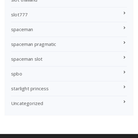
slot777
spaceman
spaceman pragmatic
spaceman slot
spbo
starlight princess
Uncategorized