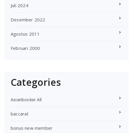
Juli 2024
Desember 2022
Agustus 2011
Februari 2000
Categories
Asianbookie All
baccarat
bonus new member