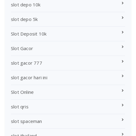
slot depo 10k
slot depo 5k
Slot Deposit 10k
Slot Gacor
slot gacor 777
slot gacor hari ini
Slot Online
slot qris
slot spaceman
slot thailand