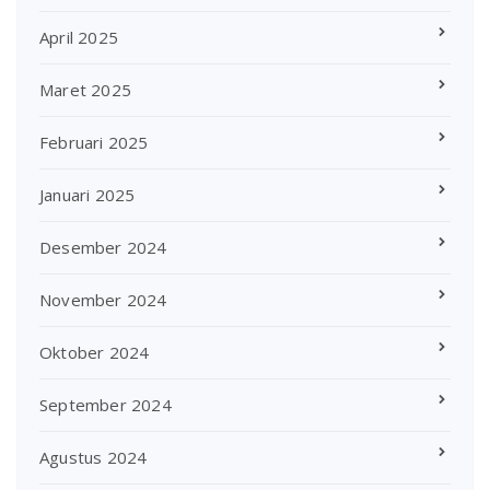
April 2025
Maret 2025
Februari 2025
Januari 2025
Desember 2024
November 2024
Oktober 2024
September 2024
Agustus 2024